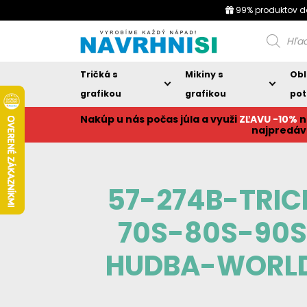
99% produktov d
Products
search
Tričká s
Mikiny s
Obl
grafikou
grafikou
pot
Nakúp u nás počas júla a využi
ZĽAVU -10%
n
najpredáv
57-274B-TRI
70S-80S-90
HUDBA-WORLD