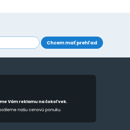
íme Vám reklamu na čokoľvek.
 pošleme našu cenovú ponuku.