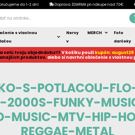
oručujeme do 1-2 dní
Doprava ZDARMA pri nákupe nad 70€
ečenie s vlastnou
Nervy
MERCH
Foto
lačou
v
darčeky
a celú tvoju objednávku!!!
V košíku p
ouži
kupón: august26
anejších produktov,
alebo si navrhni oblečenie s vlastnou
CKO-S-POTLACOU-FLO
S-2000S-FUNKY-MUSI
-MUSIC-MTV-HIP-H
REGGAE-METAL