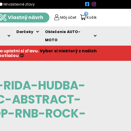
Množstevné zľavy
0
Vlastný návrh
Môj účet
Košík
Darčeky
Oblečenie AUTO-
MOTO
a uplatni si zľavu.
Vyber si niektorý z našich
 potlačou
🙂
-RIDA-HUDBA-
C-ABSTRACT-
OP-RNB-ROCK-