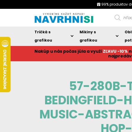
99% produktov d
Products
search
Tričká s
Mikiny s
Obl
grafikou
grafikou
pot
Nakúp u nás počas júla a využi
ZĽAVU -10%
n
najpredáv
57-280B-
BEDINGFIELD
MUSIC-ABSTR
HOP-