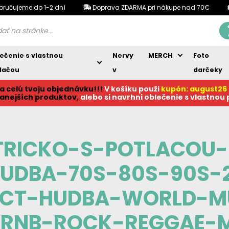
oručujeme do 1-2 dní
Doprava ZDARMA pri nákupe nad 70€
ečenie s vlastnou
Nervy
MERCH
Foto
lačou
v
darčeky
a celú tvoju objednávku!!!
V košíku p
ouži
kupón: august26
anejších produktov,
alebo si navrhni oblečenie s vlastnou
TRICKO-S-POTLACOU
-HUDBA-70S-80S-90S-
ACT-HUDBA-WORLD-MU
RNB-ROCK-REGGAE-