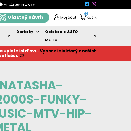
Množstevné zľavy
0
Vlastný návrh
Môj účet
Košík
Darčeky
Oblečenie AUTO-
MOTO
a uplatni si zľavu.
Vyber si niektorý z našich
 potlačou
🙂
-NATASHA-
2000S-FUNKY-
SIC-MTV-HIP-
METAL