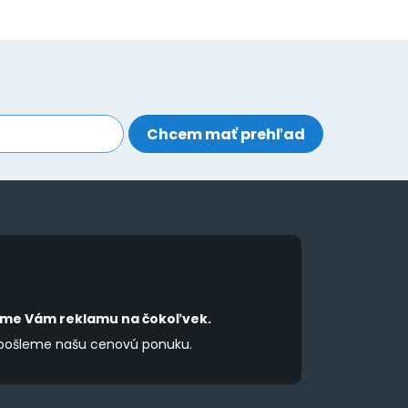
íme Vám reklamu na čokoľvek.
 pošleme našu cenovú ponuku.