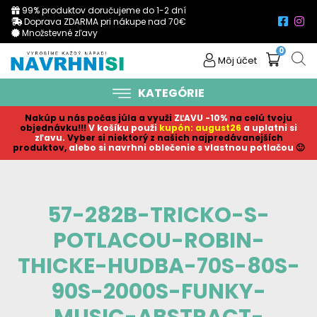
99% produktov doručujeme do 1-2 dní
Doprava ZDARMA pri nákupe nad 70€
Množstevné zľavy
0
Môj účet
KATEGÓRIE
Nakúp u nás počas júla a využi
ZĽAVU -10%
na celú tvoju
objednávku!!!
V košíku p
ouži
kupón: august26
a uplatni si
zľavu.
Vyber si niektorý z našich najpredávanejších
produktov,
alebo si navrhni oblečenie s vlastnou potlačou
🙂
57-282B-TRICKO-S-
POTLACOU-ROBIN-
THICKE-HUDBA-70S-80S-
90S-2000S-FUNKY-
MUSIC-ABSTRACT-