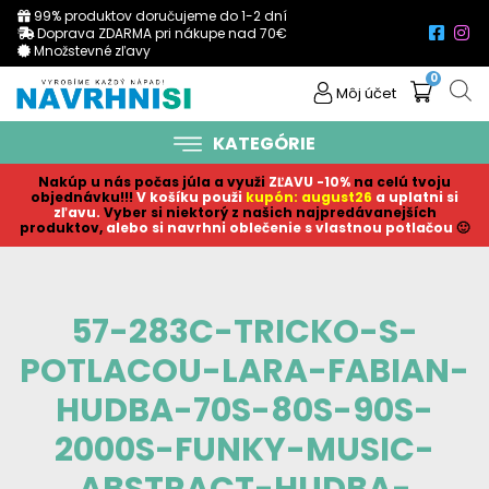
99% produktov doručujeme do 1-2 dní
Doprava ZDARMA pri nákupe nad 70€
Množstevné zľavy
0
Môj účet
KATEGÓRIE
Nakúp u nás počas júla a využi
ZĽAVU -10%
na celú tvoju
objednávku!!!
V košíku p
ouži
kupón: august26
a uplatni si
zľavu.
Vyber si niektorý z našich najpredávanejších
produktov,
alebo si navrhni oblečenie s vlastnou potlačou
🙂
57-283C-TRICKO-S-
POTLACOU-LARA-FABIAN-
HUDBA-70S-80S-90S-
2000S-FUNKY-MUSIC-
ABSTRACT-HUDBA-