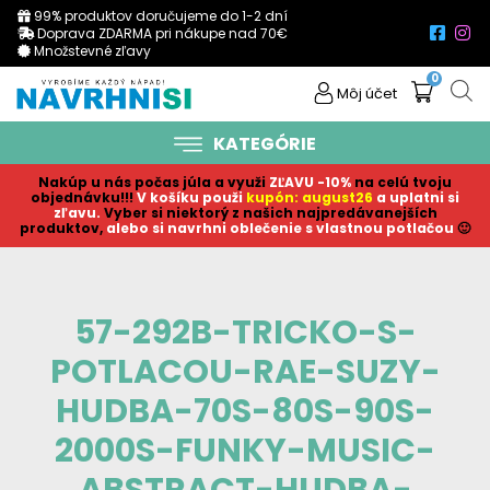
99% produktov doručujeme do 1-2 dní
Doprava ZDARMA pri nákupe nad 70€
Množstevné zľavy
0
Môj účet
KATEGÓRIE
Nakúp u nás počas júla a využi
ZĽAVU -10%
na celú tvoju
objednávku!!!
V košíku p
ouži
kupón: august26
a uplatni si
zľavu.
Vyber si niektorý z našich najpredávanejších
produktov,
alebo si navrhni oblečenie s vlastnou potlačou
🙂
57-292B-TRICKO-S-
POTLACOU-RAE-SUZY-
HUDBA-70S-80S-90S-
2000S-FUNKY-MUSIC-
ABSTRACT-HUDBA-