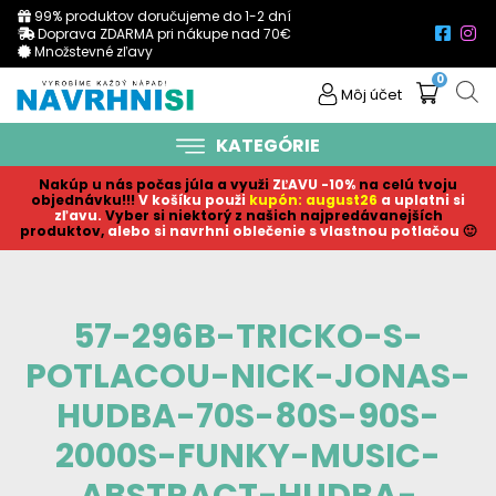
99% produktov doručujeme do 1-2 dní
Doprava ZDARMA pri nákupe nad 70€
Množstevné zľavy
0
Môj účet
KATEGÓRIE
Nakúp u nás počas júla a využi
ZĽAVU -10%
na celú tvoju
objednávku!!!
V košíku p
ouži
kupón: august26
a uplatni si
zľavu.
Vyber si niektorý z našich najpredávanejších
produktov,
alebo si navrhni oblečenie s vlastnou potlačou
🙂
57-296B-TRICKO-S-
POTLACOU-NICK-JONAS-
HUDBA-70S-80S-90S-
2000S-FUNKY-MUSIC-
ABSTRACT-HUDBA-