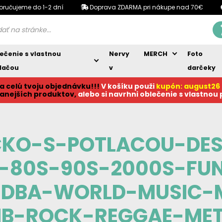
oručujeme do 1-2 dní
Doprava ZDARMA pri nákupe nad 70€
ečenie s vlastnou
Nervy
MERCH
Foto
lačou
v
darčeky
a celú tvoju objednávku!!!
V košíku p
ouži
kupón: august26
anejších produktov,
alebo si navrhni oblečenie s vlastnou
CKO-S-POTLACOU-DES
-80S-90S-2000S-FU
DBA-WORLD-MUSIC-
NB-ROCK-REGGAE-MET