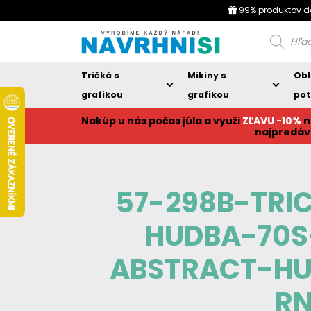
99% produktov d
Products
search
Tričká s
Mikiny s
Obl
grafikou
grafikou
pot
Nakúp u nás počas júla a využi
ZĽAVU -10%
n
najpredáv
57-298B-TRI
HUDBA-70S
ABSTRACT-HU
R