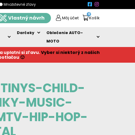
Množstevné zľavy
0
Vlastný návrh
Môj účet
Košík
Darčeky
Oblečenie AUTO-
MOTO
a uplatni si zľavu.
Vyber si niektorý z našich
 potlačou
🙂
TINYS-CHILD-
NKY-MUSIC-
MTV-HIP-HOP-
AL