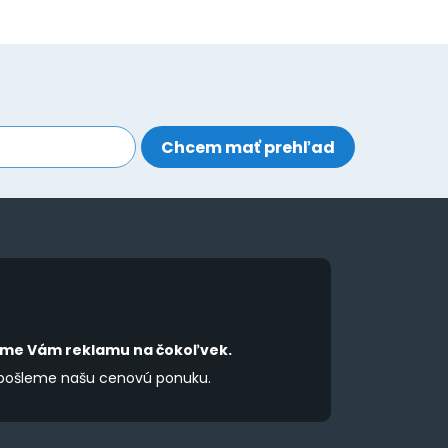
íme Vám reklamu na čokoľvek.
 pošleme našu cenovú ponuku.