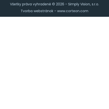
Všetky práva vyhradené © 2026 -
Simply Vision, s.r.o.
Tvorba webstránok -
www.corteon.com