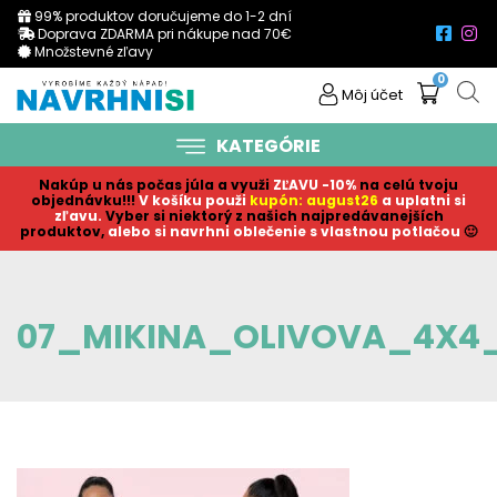
99% produktov doručujeme do 1-2 dní
Doprava ZDARMA pri nákupe nad 70€
Množstevné zľavy
0
Môj účet
KATEGÓRIE
Nakúp u nás počas júla a využi
ZĽAVU -10%
na celú tvoju
objednávku!!!
V košíku p
ouži
kupón: august26
a uplatni si
zľavu.
Vyber si niektorý z našich najpredávanejších
produktov,
alebo si navrhni oblečenie s vlastnou potlačou
🙂
07_MIKINA_OLIVOVA_4X