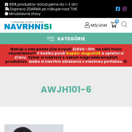
99% produktov doručujeme do 1-2 dní
Doprava ZDARMA pri nákupe nad 70€
Množstevné zľavy
0
Môj účet
KATEGÓRIE
Nakúp u nás počas júla a využi
ZĽAVU -10%
na celú tvoju
objednávku!!!
V košíku p
ouži
kupón: august26
a uplatni si
zľavu.
Vyber si niektorý z našich najpredávanejších
produktov,
alebo si navrhni oblečenie s vlastnou potlačou
🙂
AWJH101-6