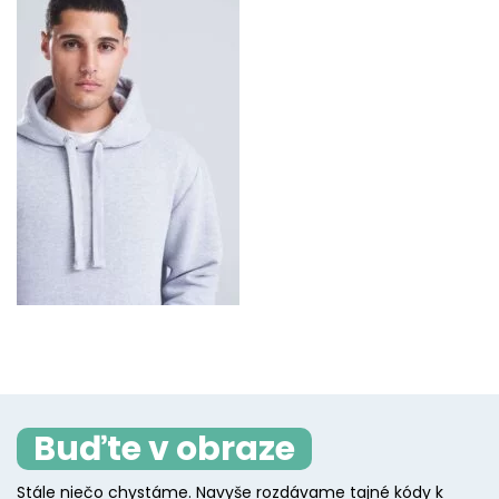
Buďte v obraze
Stále niečo chystáme. Navyše rozdávame tajné kódy k