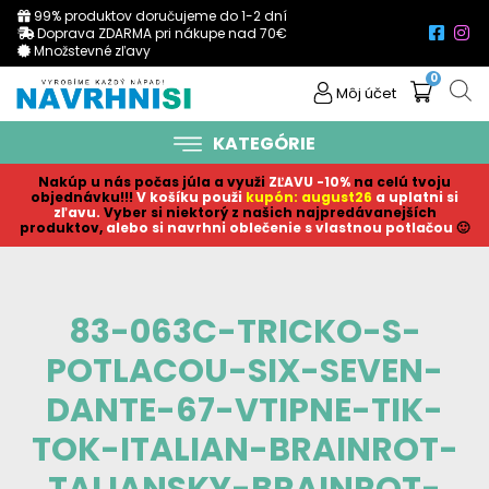
99% produktov doručujeme do 1-2 dní
Doprava ZDARMA pri nákupe nad 70€
Množstevné zľavy
0
Môj účet
KATEGÓRIE
Nakúp u nás počas júla a využi
ZĽAVU -10%
na celú tvoju
objednávku!!!
V košíku p
ouži
kupón: august26
a uplatni si
zľavu.
Vyber si niektorý z našich najpredávanejších
produktov,
alebo si navrhni oblečenie s vlastnou potlačou
🙂
83-063C-TRICKO-S-
POTLACOU-SIX-SEVEN-
DANTE-67-VTIPNE-TIK-
TOK-ITALIAN-BRAINROT-
TALIANSKY-BRAINROT-