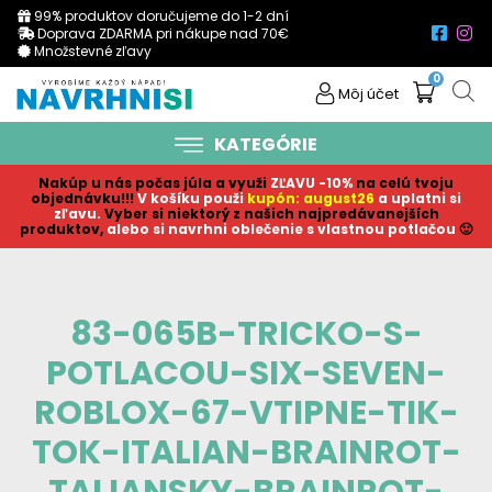
99% produktov doručujeme do 1-2 dní
Doprava ZDARMA pri nákupe nad 70€
Množstevné zľavy
0
Môj účet
KATEGÓRIE
Nakúp u nás počas júla a využi
ZĽAVU -10%
na celú tvoju
objednávku!!!
V košíku p
ouži
kupón: august26
a uplatni si
zľavu.
Vyber si niektorý z našich najpredávanejších
produktov,
alebo si navrhni oblečenie s vlastnou potlačou
🙂
83-065B-TRICKO-S-
POTLACOU-SIX-SEVEN-
ROBLOX-67-VTIPNE-TIK-
TOK-ITALIAN-BRAINROT-
TALIANSKY-BRAINROT-