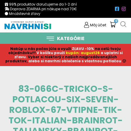
99% produktov doručujeme do 1-2 dní
Doprava ZDARMA pri nákupe nad 70€
Množstevné zľavy
0
Môj účet
KATEGÓRIE
Nakúp u nás počas júla a využi
ZĽAVU -10%
na celú tvoju
objednávku!!!
V košíku p
ouži
kupón: august26
a uplatni si
zľavu.
Vyber si niektorý z našich najpredávanejších
produktov,
alebo si navrhni oblečenie s vlastnou potlačou
🙂
83-066C-TRICKO-S-
POTLACOU-SIX-SEVEN-
ROBLOX-67-VTIPNE-TIK-
TOK-ITALIAN-BRAINROT-
TALIANSKY-BRAINROT-