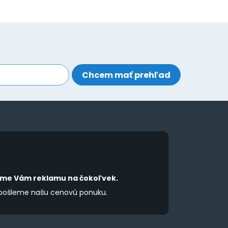
íme Vám reklamu na čokoľvek.
 pošleme našu cenovú ponuku.