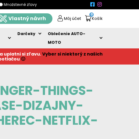
Množstevné zľavy
0
Vlastný návrh
Môj účet
Košík
Darčeky
Oblečenie AUTO-
MOTO
a uplatni si zľavu.
Vyber si niektorý z našich
 potlačou
🙂
ANGER-THINGS-
SE-DIZAJNY-
HEREC-NETFLIX-