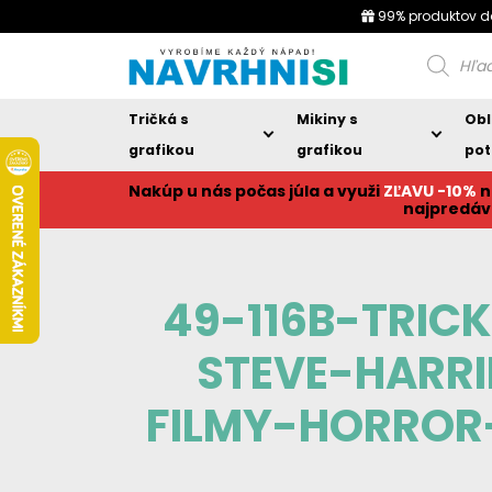
99% produktov d
Products
search
Tričká s
Mikiny s
Obl
grafikou
grafikou
pot
Nakúp u nás počas júla a využi
ZĽAVU -10%
n
najpredáv
49-116B-TRIC
STEVE-HARR
FILMY-HORROR-