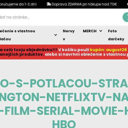
oručujeme do 1-2 dní
Doprava ZDARMA pri nákupe nad 70€
ečenie s vlastnou
Nervy
MERCH
Foto
lačou
v
darčeky
a celú tvoju objednávku!!!
V košíku p
ouži
kupón: august26
anejších produktov,
alebo si navrhni oblečenie s vlastnou
KO-S-POTLACOU-STR
INGTON-NETFLIXTV-NA
FILM-SERIAL-MOVIE-
HBO