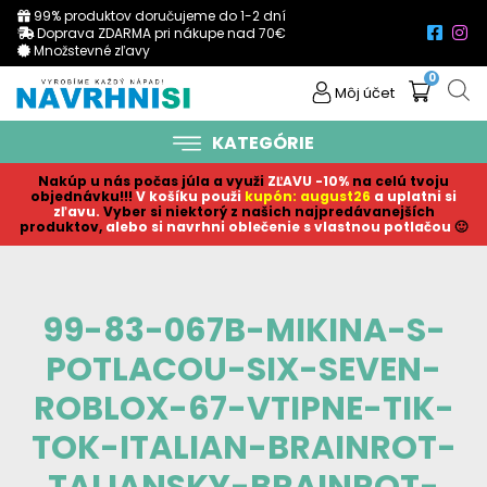
99% produktov doručujeme do 1-2 dní
Doprava ZDARMA pri nákupe nad 70€
Množstevné zľavy
0
Môj účet
KATEGÓRIE
Nakúp u nás počas júla a využi
ZĽAVU -10%
na celú tvoju
objednávku!!!
V košíku p
ouži
kupón: august26
a uplatni si
zľavu.
Vyber si niektorý z našich najpredávanejších
produktov,
alebo si navrhni oblečenie s vlastnou potlačou
🙂
99-83-067B-MIKINA-S-
POTLACOU-SIX-SEVEN-
ROBLOX-67-VTIPNE-TIK-
TOK-ITALIAN-BRAINROT-
TALIANSKY-BRAINROT-