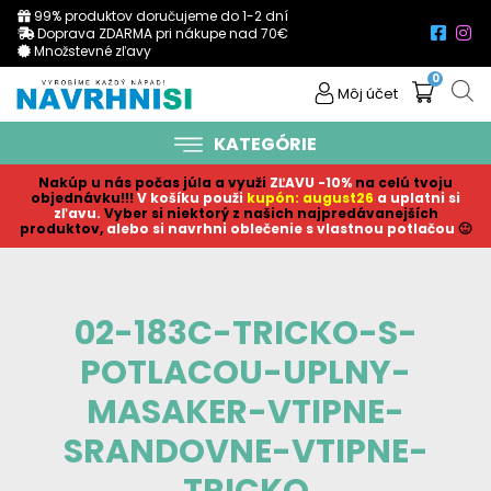
99% produktov doručujeme do 1-2 dní
Doprava ZDARMA pri nákupe nad 70€
Množstevné zľavy
0
Môj účet
KATEGÓRIE
Nakúp u nás počas júla a využi
ZĽAVU -10%
na celú tvoju
objednávku!!!
V košíku p
ouži
kupón: august26
a uplatni si
zľavu.
Vyber si niektorý z našich najpredávanejších
produktov,
alebo si navrhni oblečenie s vlastnou potlačou
🙂
02-183C-TRICKO-S-
POTLACOU-UPLNY-
MASAKER-VTIPNE-
SRANDOVNE-VTIPNE-
TRICKO