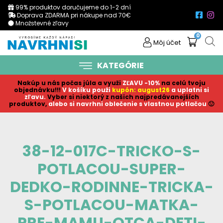
99% produktov doručujeme do 1-2 dní
Doprava ZDARMA pri nákupe nad 70€
Množstevné zľavy
0
Môj účet
KATEGÓRIE
Nakúp u nás počas júla a využi
ZĽAVU -10%
na celú tvoju
objednávku!!!
V košíku p
ouži
kupón: august26
a uplatni si
zľavu.
Vyber si niektorý z našich najpredávanejších
produktov,
alebo si navrhni oblečenie s vlastnou potlačou
🙂
38-12-017C-TRICKO-S-
POTLACOU-SUPER-
DEDKO-RODINNE-TRICKA-
S-POTLACOU-MATKA-
PRE-MAMU-OTCA-DETI-