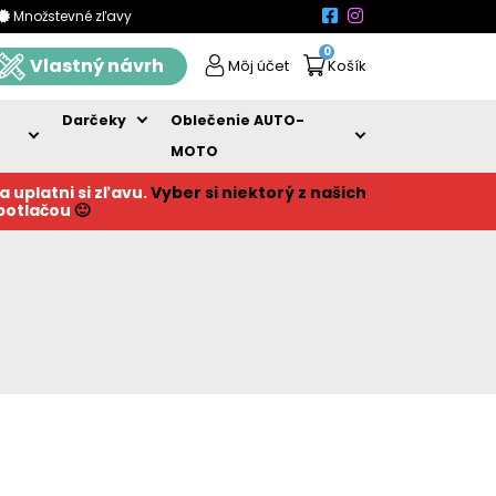
Množstevné zľavy
0
Vlastný návrh
Môj účet
Košík
Darčeky
Oblečenie AUTO-
MOTO
a uplatni si zľavu.
Vyber si niektorý z našich
 potlačou
🙂