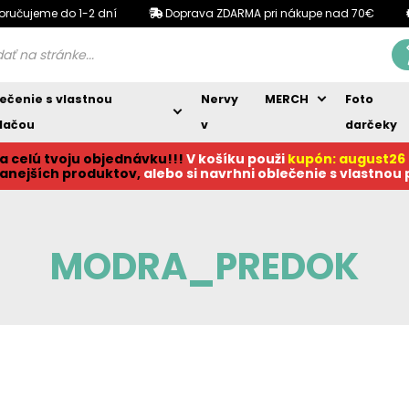
oručujeme do 1-2 dní
Doprava ZDARMA pri nákupe nad 70€
ečenie s vlastnou
Nervy
MERCH
Foto
lačou
v
darčeky
a celú tvoju objednávku!!!
V košíku p
ouži
kupón: august26
anejších produktov,
alebo si navrhni oblečenie s vlastnou
MODRA_PREDOK