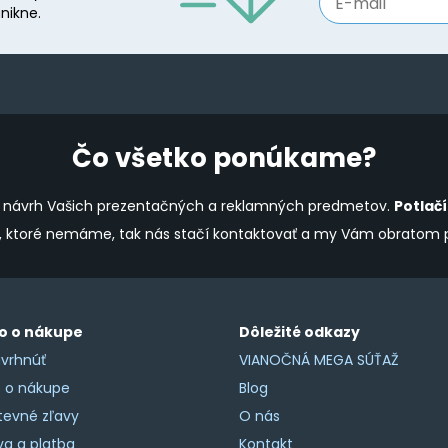
nikne.
Čo všetko ponúkame?
ine návrh Vašich prezentačných a reklamných predmetov.
Potlač
y, ktoré nemáme, tak nás stačí kontaktovať a my Vám obratom
o o nákupe
Dôležité odkazy
vrhnúť
VIANOČNÁ MEGA SÚŤAŽ
o o nákupe
Blog
tevné zľavy
O nás
a a platba
Kontakt