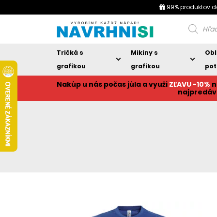
99% produktov d
Products
search
Tričká s
Mikiny s
Obl
grafikou
grafikou
pot
Nakúp u nás počas júla a využi
ZĽAVU -10%
n
najpredáv