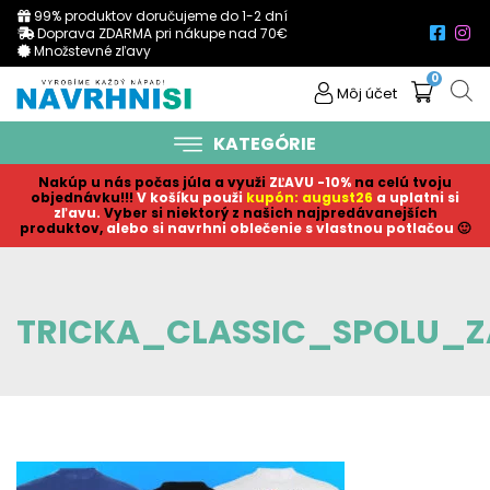
99% produktov doručujeme do 1-2 dní
Doprava ZDARMA pri nákupe nad 70€
Množstevné zľavy
0
Môj účet
KATEGÓRIE
Nakúp u nás počas júla a využi
ZĽAVU -10%
na celú tvoju
objednávku!!!
V košíku p
ouži
kupón: august26
a uplatni si
zľavu.
Vyber si niektorý z našich najpredávanejších
produktov,
alebo si navrhni oblečenie s vlastnou potlačou
🙂
TRICKA_CLASSIC_SPOLU_