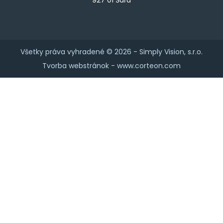
Všetky práva vyhradené © 2026 -
Simply Vision, s.r.o.
Tvorba webstránok -
www.corteon.com