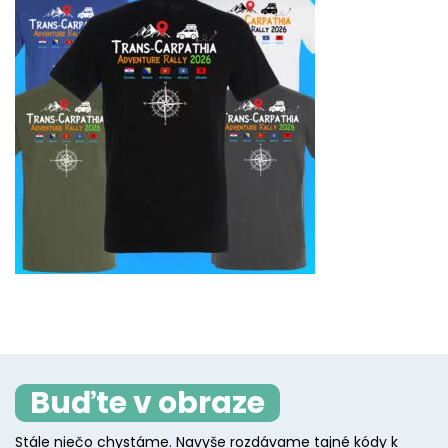
Buďte v obraze
Stále niečo chystáme. Navyše rozdávame tajné kódy k