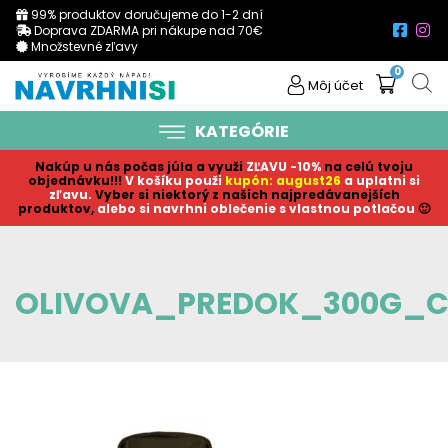
99% produktov doručujeme do 1-2 dní
Doprava ZDARMA pri nákupe nad 70€
Množstevné zľavy
0
Môj účet
KATEGÓRIE
Nakúp u nás počas júla a využi
ZĽAVU -10%
na celú tvoju
objednávku!!!
V košíku p
ouži
kupón: august26
a uplatni si
zľavu.
Vyber si niektorý z našich najpredávanejších
produktov,
alebo si navrhni oblečenie s vlastnou potlačou
🙂
OLIVOVA_PREDOK_300G_C