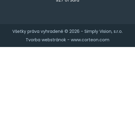
Všetky práva vyhradené © 2026 -
Simply Vision, s.r.o.
Tvorba webstránok -
www.corteon.com