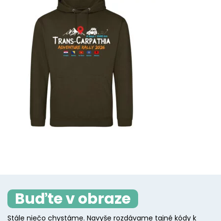
Buďte v obraze
Stále niečo chystáme. Navyše rozdávame tajné kódy k