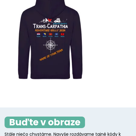
Buďte v obraze
Stále niečo chystáme. Navyše rozdávame tajné kódy k