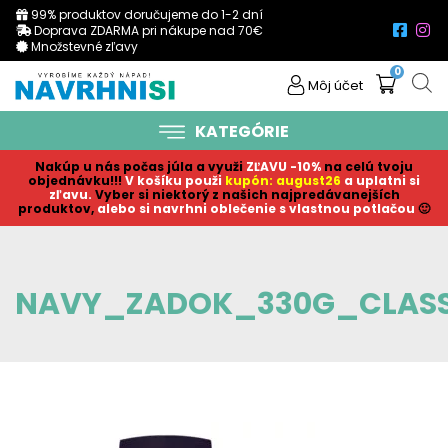
99% produktov doručujeme do 1-2 dní
Doprava ZDARMA pri nákupe nad 70€
Množstevné zľavy
0
Môj účet
KATEGÓRIE
Nakúp u nás počas júla a využi
ZĽAVU -10%
na celú tvoju
objednávku!!!
V košíku p
ouži
kupón: august26
a uplatni si
zľavu.
Vyber si niektorý z našich najpredávanejších
produktov,
alebo si navrhni oblečenie s vlastnou potlačou
🙂
NAVY_ZADOK_330G_CLASS