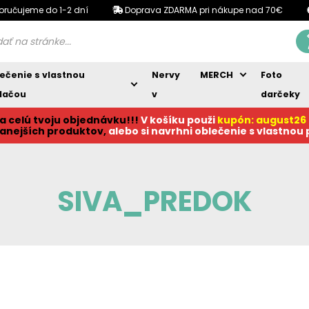
oručujeme do 1-2 dní
Doprava ZDARMA pri nákupe nad 70€
ečenie s vlastnou
Nervy
MERCH
Foto
lačou
v
darčeky
a celú tvoju objednávku!!!
V košíku p
ouži
kupón: august26
anejších produktov,
alebo si navrhni oblečenie s vlastnou
SIVA_PREDOK