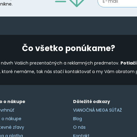
nikne.
Čo všetko ponúkame?
ine návrh Vašich prezentačných a reklamných predmetov.
Potlač
y, ktoré nemáme, tak nás stačí kontaktovať a my Vám obratom
o o nákupe
Dôležité odkazy
vrhnúť
VIANOČNÁ MEGA SÚŤAŽ
o o nákupe
Blog
tevné zľavy
O nás
a a platba
Kontakt