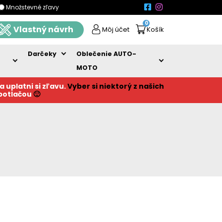
Množstevné zľavy
0
Vlastný návrh
Môj účet
Košík
Darčeky
Oblečenie AUTO-
MOTO
a uplatni si zľavu.
Vyber si niektorý z našich
 potlačou
🙂