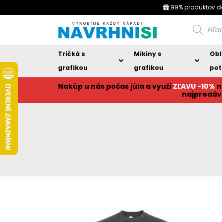
99% produktov d
Products
search
Tričká s
Mikiny s
Obl
grafikou
grafikou
pot
Nakúp u nás počas júla a využi
ZĽAVU -10%
n
najpredáv