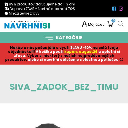
99% produktov doručujeme do 1-2 dní
Doprava ZDARMA pri nákupe nad 70€
Množstevné zľavy
0
Môj účet
KATEGÓRIE
Nakúp u nás počas júla a využi
ZĽAVU -10%
na celú tvoju
objednávku!!!
V košíku p
ouži
kupón: august26
a uplatni si
zľavu.
Vyber si niektorý z našich najpredávanejších
produktov,
alebo si navrhni oblečenie s vlastnou potlačou
🙂
SIVA_ZADOK_BEZ_TIMU