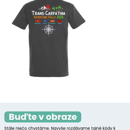
Buďte v obraze
Stále niečo chystáme. Navyše rozdávame tajné kódy k