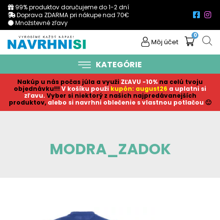
99% produktov doručujeme do 1-2 dní
Doprava ZDARMA pri nákupe nad 70€
Množstevné zľavy
0
Môj účet
KATEGÓRIE
Nakúp u nás počas júla a využi
ZĽAVU -10%
na celú tvoju
objednávku!!!
V košíku p
ouži
kupón: august26
a uplatni si
zľavu.
Vyber si niektorý z našich najpredávanejších
produktov,
alebo si navrhni oblečenie s vlastnou potlačou
🙂
MODRA_ZADOK