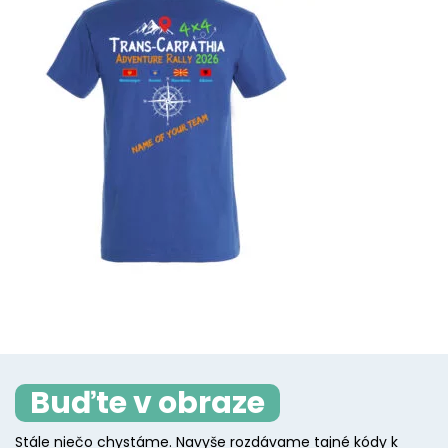
Buďte v obraze
Stále niečo chystáme. Navyše rozdávame tajné kódy k