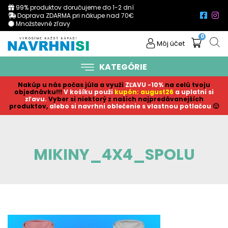
99% produktov doručujeme do 1-2 dní
Doprava ZDARMA pri nákupe nad 70€
Množstevné zľavy
0
Môj účet
KATEGÓRIE
Nakúp u nás počas júla a využi
ZĽAVU -10%
na celú tvoju
objednávku!!!
V košíku p
ouži
kupón: august26
a uplatni si
zľavu.
Vyber si niektorý z našich najpredávanejších
produktov,
alebo si navrhni oblečenie s vlastnou potlačou
🙂
MIKINY_4X4_SPOLU