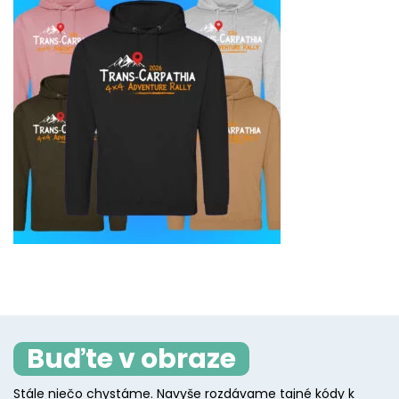
Buďte v obraze
Stále niečo chystáme. Navyše rozdávame tajné kódy k