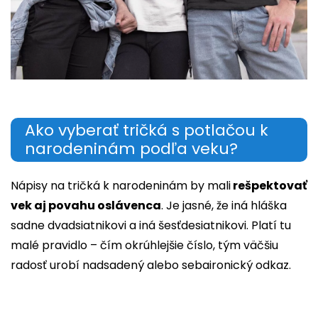
Ako vyberať tričká s potlačou k
narodeninám podľa veku?
Nápisy na tričká k narodeninám by mali
rešpektovať
vek aj povahu oslávenca
. Je jasné, že iná hláška
sadne dvadsiatnikovi a iná šesťdesiatnikovi. Platí tu
malé pravidlo – čím okrúhlejšie číslo, tým väčšiu
radosť urobí nadsadený alebo sebaironický odkaz.