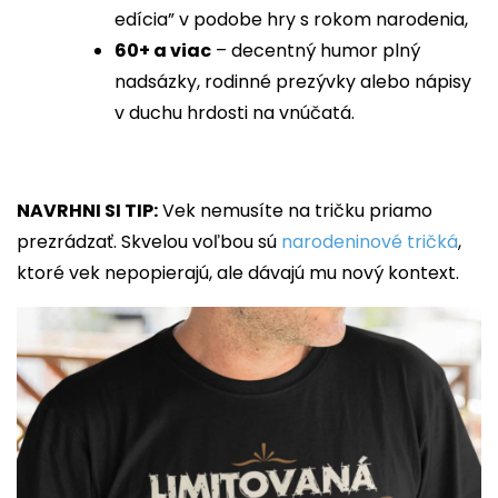
edícia” v podobe hry s rokom narodenia,
60+ a viac
– decentný humor plný
nadsázky, rodinné prezývky alebo nápisy
v duchu hrdosti na vnúčatá.
NAVRHNI SI TIP:
Vek nemusíte na tričku priamo
prezrádzať. Skvelou voľbou sú
narodeninové tričká
,
ktoré vek nepopierajú, ale dávajú mu nový kontext.