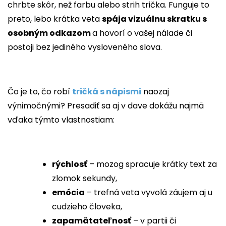
chrbte skôr, než farbu alebo strih trička. Funguje to
preto, lebo krátka veta
spája vizuálnu skratku s
osobným odkazom
a hovorí o vašej nálade či
postoji bez jediného vysloveného slova.
Čo je to, čo robí
tričká s nápismi
naozaj
výnimočnými? Presadiť sa aj v dave dokážu najmä
vďaka týmto vlastnostiam:
rýchlosť
– mozog spracuje krátky text za
zlomok sekundy,
emócia
– trefná veta vyvolá záujem aj u
cudzieho človeka,
zapamätateľnosť
– v partii či