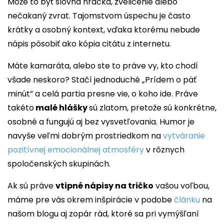
Môže to byť slovná hračka, zveličenie alebo
nečakaný zvrat. Tajomstvom úspechu je často
krátky a osobný kontext, vďaka ktorému nebude
nápis pôsobiť ako kópia citátu z internetu.
Máte kamaráta, alebo ste to práve vy, kto chodí
všade neskoro? Stačí jednoduché „Prídem o päť
minút” a celá partia presne vie, o koho ide. Práve
takéto
malé hlášky
sú zlatom, pretože sú konkrétne,
osobné a fungujú aj bez vysvetľovania. Humor je
navyše veľmi dobrým prostriedkom na
vytváranie
pozitívnej emocionálnej atmosféry
v rôznych
spoločenských skupinách.
Ak sú práve
vtipné nápisy na tričko
vašou voľbou,
máme pre vás okrem inšpirácie v podobe
článku
na
našom blogu aj zopár rád, ktoré sa pri vymýšľaní