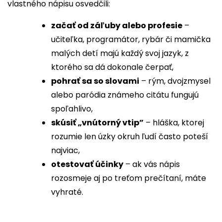
vlastného nápisu osvedčili:
začať od záľuby alebo profesie
–
učiteľka, programátor, rybár či mamička
malých detí majú každý svoj jazyk, z
ktorého sa dá dokonale čerpať,
pohrať sa so slovami
– rým, dvojzmysel
alebo paródia známeho citátu fungujú
spoľahlivo,
skúsiť „vnútorný vtip”
– hláška, ktorej
rozumie len úzky okruh ľudí často poteší
najviac,
otestovať účinky
– ak vás nápis
rozosmeje aj po treťom prečítaní, máte
vyhraté.