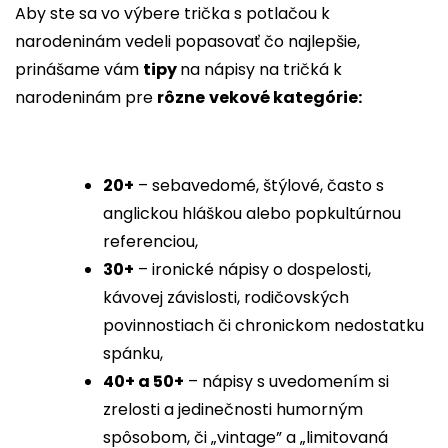
Aby ste sa vo výbere trička s potlačou k
narodeninám vedeli popasovať čo najlepšie,
prinášame vám
tipy
na nápisy na tričká k
narodeninám pre
rôzne
vekové kategórie:
20+
– sebavedomé, štýlové, často s
anglickou hláškou alebo popkultúrnou
referenciou,
30+
– ironické nápisy o dospelosti,
kávovej závislosti, rodičovských
povinnostiach či chronickom nedostatku
spánku,
40+ a 50+
– nápisy s uvedomením si
zrelosti a jedinečnosti humorným
spôsobom, či „vintage” a „limitovaná