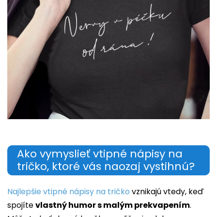
Ako vymyslieť vtipné nápisy na
tričko, ktoré vás naozaj vystihnú?
Najlepšie vtipné nápisy na tričko
vznikajú vtedy, keď
spojíte
vlastný humor s malým prekvapením
.