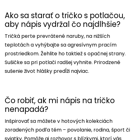
Ako sa starať o tričko s potlačou,
aby nápis vydržal čo najdlhšie?
Tričká perte prevrátené naruby, na nižších
teplotách a vyhýbajte sa agresívnym pracím
prostriedkom. Žehlite ho taktiež s opačnej strany.
Sušičke sa pri potlači radšej vyhnite. Prirodzené
sušenie život hlášky predĺži najviac.
Čo robiť, ak mi nápis na tričko
nenapadá?
Inšpirovať sa môžete v hotových kolekciách
zoradených podľa tém – povolanie, rodina, šport či
sviatky. Pomôže aj rozhovor s blízkymi, ktorí vás