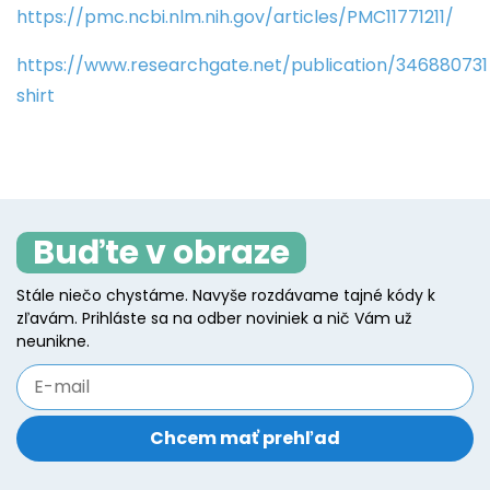
https://pmc.ncbi.nlm.nih.gov/articles/PMC11771211/
https://www.researchgate.net/publication/3468807
shirt
Buďte v obraze
Stále niečo chystáme. Navyše rozdávame tajné kódy k
zľavám. Prihláste sa na odber noviniek a nič Vám už
neunikne.