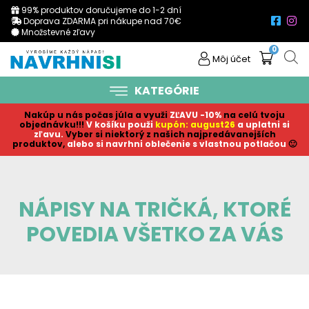
99% produktov doručujeme do 1-2 dní
Doprava ZDARMA pri nákupe nad 70€
Množstevné zľavy
0
Môj účet
KATEGÓRIE
Nakúp u nás počas júla a využi
ZĽAVU -10%
na celú tvoju
objednávku!!!
V košíku p
ouži
kupón: august26
a uplatni si
zľavu.
Vyber si niektorý z našich najpredávanejších
produktov,
alebo si navrhni oblečenie s vlastnou potlačou
🙂
NÁPISY NA TRIČKÁ, KTORÉ
POVEDIA VŠETKO ZA VÁS