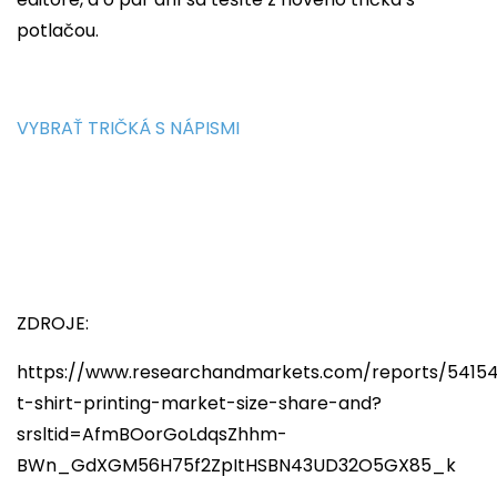
potlačou.
VYBRAŤ TRIČKÁ S NÁPISMI
ZDROJE:
https://www.researchandmarkets.com/reports/5415
t-shirt-printing-market-size-share-and?
srsltid=AfmBOorGoLdqsZhhm-
BWn_GdXGM56H75f2ZpItHSBN43UD32O5GX85_k