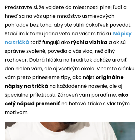
Predstavte si, že vojdete do miestnosti plnej ľudí a
hneď sa na vás uprie množstvo usmievavých
pohľadov bez toho, aby ste stihli čokoľvek povedať.
Stačí im k tomu jedna veta na vašom tričku.
Nápisy
na tričká
totiž fungujú ako
rýchla vizitka
a ak sú
správne zvolené, povedia o vás viac, než dlhý
rozhovor. Dobrá hláška na hrudi tak dokáže urobiť
deň nielen vám, ale aj všetkým okolo. V tomto článku
vám preto prinesieme tipy, ako nájsť
originálne
nápisy na tričká
na každodenné nosenie, ale aj
špeciálne príležitosti. Zároveň vám poradíme,
ako
celý nápad premeniť
na hotové tričko s vlastným
motívom.