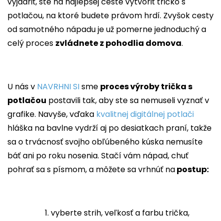
vyjadriť, ste na najlepšej ceste vytvoriť tričko s
potlačou, na ktoré budete právom hrdí. Zvyšok cesty
od samotného nápadu je už pomerne jednoduchý a
celý proces
zvládnete z pohodlia domova
.
U nás v
NAVRHNI SI
sme
proces výroby trička s
potlačou
postavili tak, aby ste sa nemuseli vyznať v
grafike. Navyše, vďaka
kvalitnej digitálnej potlači
hláška na bavlne vydrží aj po desiatkach praní, takže
sa o trvácnosť svojho obľúbeného kúska nemusíte
báť ani po roku nosenia. Stačí vám nápad, chuť
pohrať sa s písmom, a môžete sa vrhnúť na
postup:
vyberte strih, veľkosť a farbu trička,