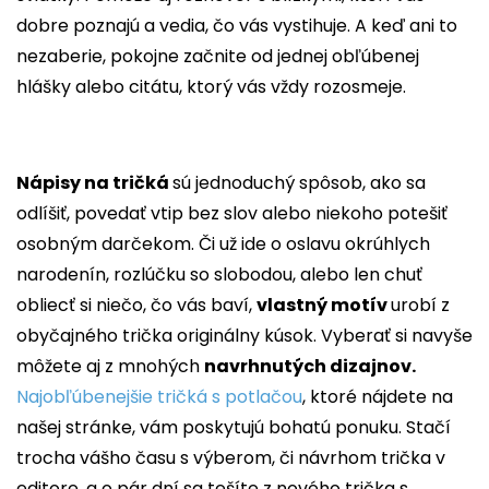
dobre poznajú a vedia, čo vás vystihuje. A keď ani to
nezaberie, pokojne začnite od jednej obľúbenej
hlášky alebo citátu, ktorý vás vždy rozosmeje.
Nápisy na tričká
sú jednoduchý spôsob, ako sa
odlíšiť, povedať vtip bez slov alebo niekoho potešiť
osobným darčekom. Či už ide o oslavu okrúhlych
narodenín, rozlúčku so slobodou, alebo len chuť
obliecť si niečo, čo vás baví,
vlastný motív
urobí z
obyčajného trička originálny kúsok. Vyberať si navyše
môžete aj z mnohých
navrhnutých dizajnov.
Najobľúbenejšie tričká s potlačou
, ktoré nájdete na
našej stránke, vám poskytujú bohatú ponuku. Stačí
trocha vášho času s výberom, či návrhom trička v
editore, a o pár dní sa tešíte z nového trička s