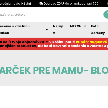
oručujeme do 1-2 dní
Doprava ZDARMA pri nákupe nad 70€
ečenie s vlastnou
Nervy
MERCH
Foto
lačou
v
darčeky
a celú tvoju objednávku!!!
V košíku p
ouži
kupón: august26
anejších produktov,
alebo si navrhni oblečenie s vlastnou
ARČEK PRE MAMU- BL