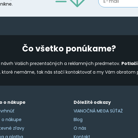
nikne.
Čo všetko ponúkame?
ine návrh Vašich prezentačných a reklamných predmetov.
Potlač
y, ktoré nemáme, tak nás stačí kontaktovať a my Vám obratom
o o nákupe
Dôležité odkazy
vrhnúť
VIANOČNÁ MEGA SÚŤAŽ
o o nákupe
Blog
tevné zľavy
O nás
a a platba
Kontakt