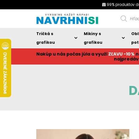
99% produktov d
Products
search
Tričká s
Mikiny s
Obl
grafikou
grafikou
pot
Nakúp u nás počas júla a využi
ZĽAVU -10%
n
najpredáv
D