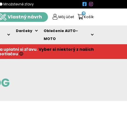
Množstevné zľavy
0
Vlastný návrh
Môj účet
Košík
Darčeky
Oblečenie AUTO-
MOTO
a uplatni si zľavu.
Vyber si niektorý z našich
 potlačou
🙂
OG