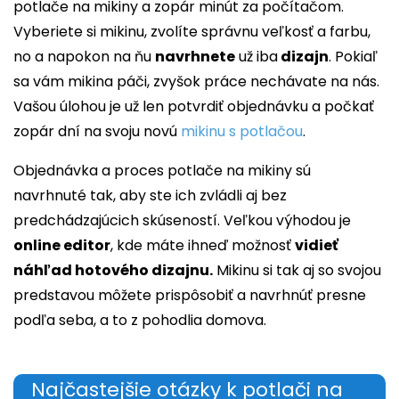
potlače na mikiny a zopár minút za počítačom.
Vyberiete si mikinu, zvolíte správnu veľkosť a farbu,
no a napokon na ňu
navrhnete
už iba
dizajn
. Pokiaľ
sa vám mikina páči, zvyšok práce nechávate na nás.
Vašou úlohou je už len potvrdiť objednávku a počkať
zopár dní na svoju novú
mikinu s potlačou
.
Objednávka a proces potlače na mikiny sú
navrhnuté tak, aby ste ich zvládli aj bez
predchádzajúcich skúseností. Veľkou výhodou je
online editor
, kde máte ihneď možnosť
vidieť
náhľad hotového dizajnu.
Mikinu si tak aj so svojou
predstavou môžete prispôsobiť a navrhnúť presne
podľa seba, a to z pohodlia domova.
Najčastejšie otázky k potlači na