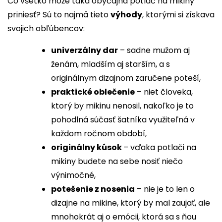
Čo všetko môže taká obyčajná potlač na mikiny
priniesť? Sú to najmä tieto
výhody
, ktorými si získava
svojich obľúbencov:
univerzálny dar
– sadne mužom aj
ženám, mladším aj starším, a s
originálnym dizajnom zaručene poteší,
praktické oblečenie
– niet človeka,
ktorý by mikinu nenosil, nakoľko je to
pohodlná súčasť šatníka využiteľná v
každom ročnom období,
originálny kúsok
– vďaka potlači na
mikiny budete na sebe nosiť niečo
výnimočné,
potešenie z nosenia
– nie je to len o
dizajne na mikine, ktorý by mal zaujať, ale
mnohokrát aj o emócii, ktorá sa s ňou