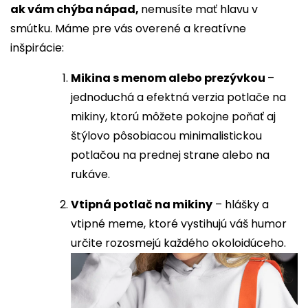
ak vám chýba nápad,
nemusíte mať hlavu v
smútku. Máme pre vás overené a kreatívne
inšpirácie:
Mikina s menom alebo prezývkou
–
jednoduchá a efektná verzia potlače na
mikiny, ktorú môžete pokojne poňať aj
štýlovo pôsobiacou minimalistickou
potlačou na prednej strane alebo na
rukáve.
Vtipná potlač na mikiny
– hlášky a
vtipné meme, ktoré vystihujú váš humor
určite rozosmejú každého okoloidúceho.