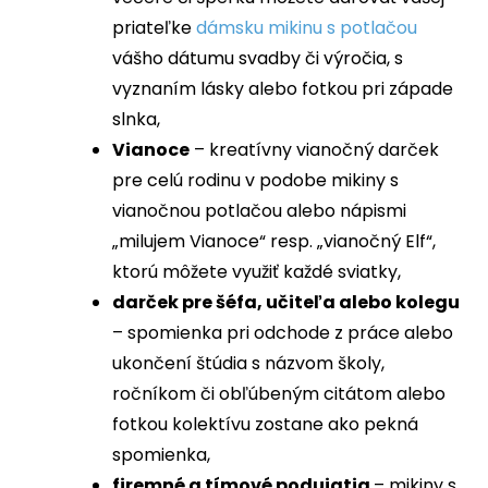
priateľke
dámsku mikinu s potlačou
vášho dátumu svadby či výročia, s
vyznaním lásky alebo fotkou pri západe
slnka,
Vianoce
– kreatívny vianočný darček
pre celú rodinu v podobe mikiny s
vianočnou potlačou alebo nápismi
„milujem Vianoce“ resp. „vianočný Elf“,
ktorú môžete využiť každé sviatky,
darček pre šéfa, učiteľa alebo kolegu
– spomienka pri odchode z práce alebo
ukončení štúdia s názvom školy,
ročníkom či obľúbeným citátom alebo
fotkou kolektívu zostane ako pekná
spomienka,
firemné a tímové podujatia
– mikiny s