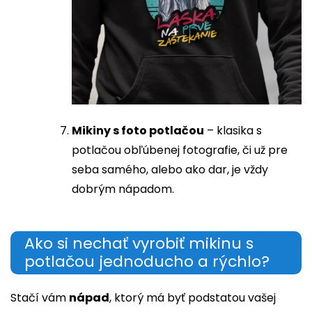
Mikiny s foto potlačou
– klasika s
potlačou obľúbenej fotografie, či už pre
seba samého, alebo ako dar, je vždy
dobrým nápadom.
Ako si nechať vyrobiť mikinu s
potlačou jednoducho a rýchlo?
Stačí vám
nápad
, ktorý má byť podstatou vašej