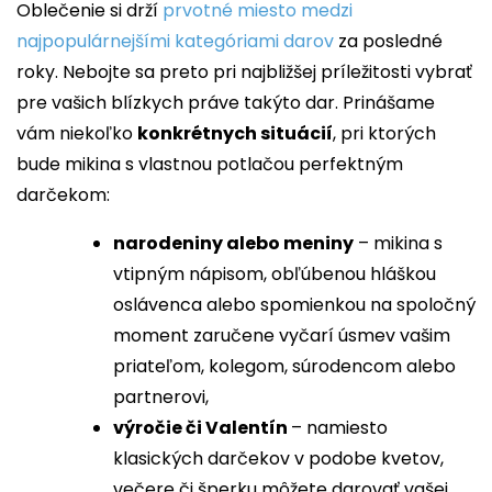
Oblečenie si drží
prvotné miesto medzi
najpopulárnejšími kategóriami darov
za posledné
roky. Nebojte sa preto pri najbližšej príležitosti vybrať
pre vašich blízkych práve takýto dar. Prinášame
vám niekoľko
konkrétnych situácií
, pri ktorých
bude mikina s vlastnou potlačou perfektným
darčekom:
narodeniny alebo meniny
– mikina s
vtipným nápisom, obľúbenou hláškou
oslávenca alebo spomienkou na spoločný
moment zaručene vyčarí úsmev vašim
priateľom, kolegom, súrodencom alebo
partnerovi,
výročie či Valentín
– namiesto
klasických darčekov v podobe kvetov,
večere či šperku môžete darovať vašej