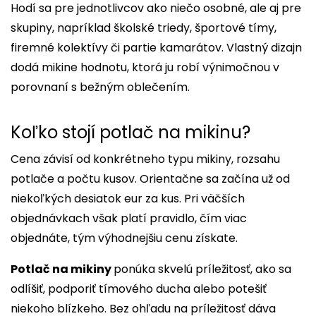
Hodí sa pre jednotlivcov ako niečo osobné, ale aj pre
skupiny, napríklad školské triedy, športové tímy,
firemné kolektívy či partie kamarátov. Vlastný dizajn
dodá mikine hodnotu, ktorá ju robí výnimočnou v
porovnaní s bežným oblečením.
Koľko stojí potlač na mikinu?
Cena závisí od konkrétneho typu mikiny, rozsahu
potlače a počtu kusov. Orientačne sa začína už od
niekoľkých desiatok eur za kus. Pri väčších
objednávkach však platí pravidlo, čím viac
objednáte, tým výhodnejšiu cenu získate.
Potlač na mikiny
ponúka skvelú príležitosť, ako sa
odlíšiť, podporiť tímového ducha alebo potešiť
niekoho blízkeho. Bez ohľadu na príležitosť dáva