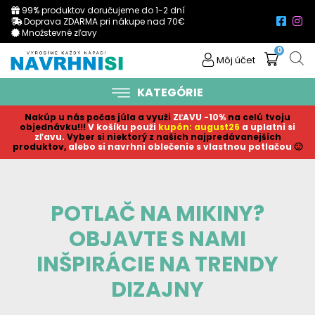
99% produktov doručujeme do 1-2 dní
Doprava ZDARMA pri nákupe nad 70€
Množstevné zľavy
0
Môj účet
KATEGÓRIE
Nakúp u nás počas júla a využi
ZĽAVU -10%
na celú tvoju
objednávku!!!
V košíku p
ouži
kupón: august26
a uplatni si
zľavu.
Vyber si niektorý z našich najpredávanejších
produktov,
alebo si navrhni oblečenie s vlastnou potlačou
🙂
POTLAČ NA MIKINY?
OBJAVTE S NAMI
INŠPIRÁCIE NA TRENDY
DIZAJNY