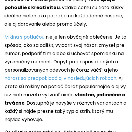
pohodlie s kreativitou
, vďaka čomu sú tieto kúsky
ideálne nielen ako potreba na každodenné nosenie,
ale aj darovanie alebo promo účely.
Mikina s potlačou
nie je len obyčajné oblečenie. Je to
spôsob, ako sa odlíšiť, vyjadriť svoj názor, zmysel pre
humor, podporiť tím alebo si uchovať spomienku na
výnimočný moment. Dopyt po prispôsobených a
personalizovaných odevoch je čoraz väčší a jeho
nárast sa predpokladá aj v nasledujúcich rokoch
. Aj
preto sú mikiny na potlač čoraz populárnejšie a aj vy
si z nich môžete vytvoriť niečo
vlastné, jedinečné a
trvácne
. Dostupná je navyše v rôznych variantoch a
každý si nájde presne taký typ a strih, ktorý mu
najviac vyhovuje.