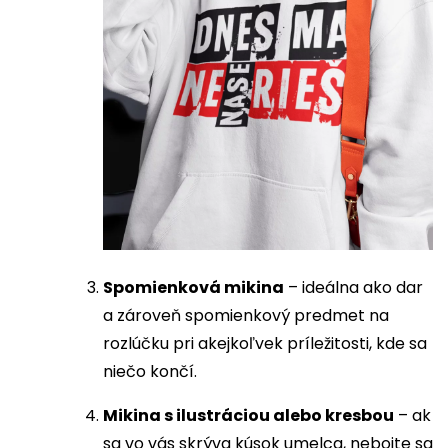
Spomienková mikina
– ideálna ako dar
a zároveň spomienkový predmet na
rozlúčku pri akejkoľvek príležitosti, kde sa
niečo končí.
Mikina s ilustráciou alebo kresbou
– ak
sa vo vás skrýva kúsok umelca, nebojte sa