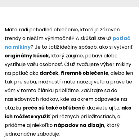
Máte radi pohodlné oblečenie, ktoré je zároveň
trendy a niečím výnimočné? A skúšali ste už
potlač
na mikiny
? Je to totiž ideálny spôsob, ako si vytvoriť
originálny kúsok
, ktorý zaujme, pobaví alebo
vystihuje vašu osobnosť. Či už zvažujete výber mikiny
na potlač ako
darček, firemné oblečenie
, alebo len
tak pre seba, možností máte naozaj veľa a práve tie
vám v tomto článku priblížime. Začítajte sa do
nasledovných riadkov, kde sa okrem odpovede na
otázku
prečo sú také obľúbené
, dozviete aj to,
ako
ich môžete využiť
pri rôznych príležitostiach, a
pridáme aj niekoľko
nápadov na dizajn
, ktorý
jednoznačne zaboduje.