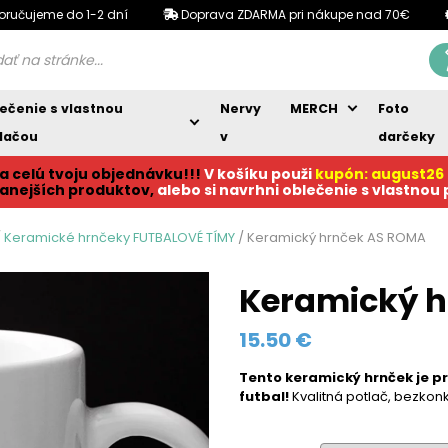
oručujeme do 1-2 dní
Doprava ZDARMA pri nákupe nad 70€
ečenie s vlastnou
Nervy
MERCH
Foto
lačou
v
darčeky
a celú tvoju objednávku!!!
V košíku p
ouži
kupón: august26
anejších produktov,
alebo si navrhni oblečenie s vlastnou
/
Keramické hrnčeky FUTBALOVÉ TÍMY
/ Keramický hrnček AS ROMA
Keramický 
15.50
€
Tento keramický hrnček
je p
futbal!
Kvalitná potlač, bezkonk