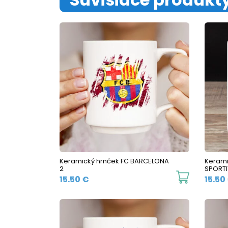
Keramický hrnček FC BARCELONA
Kerami
2
SPORTI
This
15.50
€
15.50
product
has
multiple