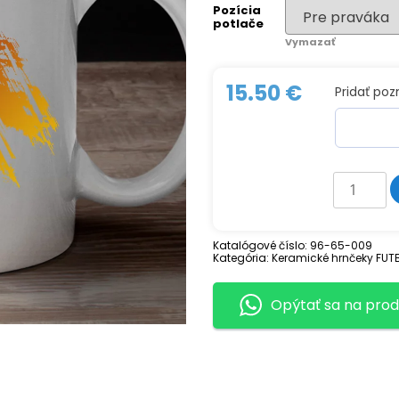
Pozícia
potlače
Vymazať
15.50
€
Pridať po
množstv
Keramick
hrnček
AS
ROMA
Katalógové číslo:
96-65-009
Kategória:
Keramické hrnčeky FUT
Opýtať sa na prod