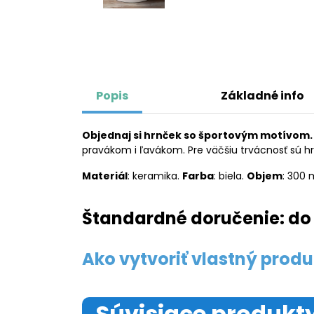
Popis
Základné info
Objednaj si hrnček so športovým motívom.
pravákom i ľavákom. Pre väčšiu trvácnosť sú h
Materiál
: keramika.
Farba
: biela.
Objem
: 300 
Štandardné doručenie: do 
Ako vytvoriť vlastný produ
Súvisiace produkt