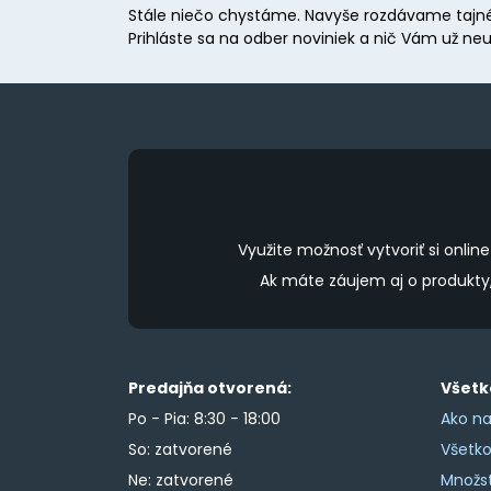
Stále niečo chystáme. Navyše rozdávame tajné
be
Prihláste sa na odber noviniek a nič Vám už neu
chosen
on
the
product
page
Využite možnosť vytvoriť si onl
Ak máte záujem aj o produkt
Predajňa otvorená:
Všetk
Po - Pia: 8:30 - 18:00
Ako na
So: zatvorené
Všetk
Ne: zatvorené
Množs