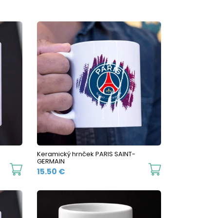
Keramický hrnček PARIS SAINT-
GERMAIN
This
This
15.50
€
product
product
has
has
multiple
multiple