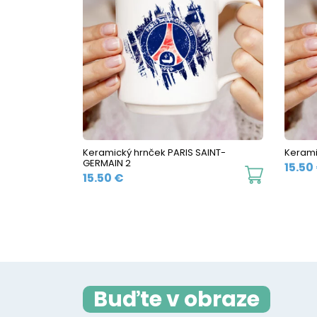
variants.
The
options
may
be
chosen
on
the
Keramický hrnček PARIS SAINT-
Kerami
GERMAIN 2
product
15.50
This
15.50
€
page
product
has
multiple
variants.
The
Buďte v obraze
options
may