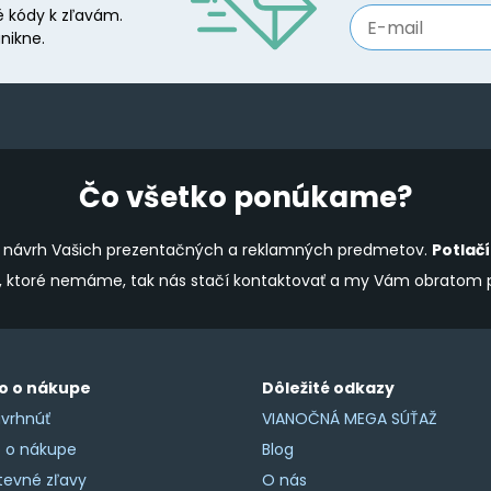
be
 kódy k zľavám.
chosen
nikne.
on
the
product
page
Čo všetko ponúkame?
ine návrh Vašich prezentačných a reklamných predmetov.
Potlač
y, ktoré nemáme, tak nás stačí kontaktovať a my Vám obratom
o o nákupe
Dôležité odkazy
vrhnúť
VIANOČNÁ MEGA SÚŤAŽ
o o nákupe
Blog
tevné zľavy
O nás