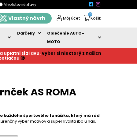
Množstevné zľavy
0
Vlastný návrh
Môj účet
Košík
Darčeky
Oblečenie AUTO-
MOTO
a uplatni si zľavu.
Vyber si niektorý z našich
 potlačou
🙂
hrnček AS ROMA
re každého športového fanúšika, ktorý má rád
urenčný výber motívov a super kvalita iba u nás.