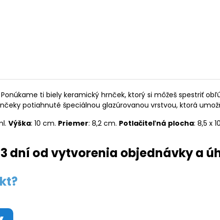
Ponúkame ti biely keramický hrnček, ktorý si môžeš spestriť o
rnčeky potiahnuté špeciálnou glazúrovanou vrstvou, ktorá umož
ml.
Výška
: 10 cm.
Priemer
: 8,2 cm.
Potlačiteľná
plocha
: 8,5 x 
3 dní od vytvorenia objednávky a ú
kt?
y