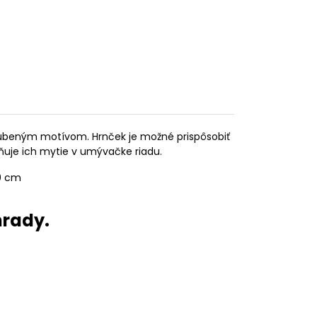
bľúbeným motívom. Hrnček je možné prispôsobiť
ňuje ich mytie v umývačke riadu.
10 cm
hrady.