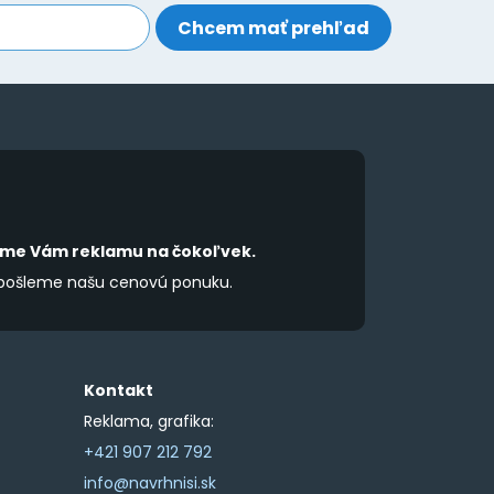
be
be
chosen
chosen
on
on
the
the
product
product
page
page
íme Vám reklamu na čokoľvek.
 pošleme našu cenovú ponuku.
Kontakt
Reklama, grafika:
+421 907 212 792
info@navrhnisi.sk