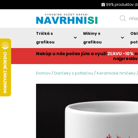
99% produktov d
Products
search
Tričká s
Mikiny s
Obl
grafikou
grafikou
pot
Nakúp u nás počas júla a využi
ZĽAVU -10%
n
najpredáv
Domov
/
Darčeky s potlačou
/
Keramické hrnčeky