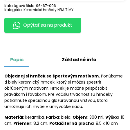
CAVALIERS
Katalógové číslo:
96-67-006
Kategória:
Keramické hrnčeky NBA TÍMY
Opýtať sa na produkt
Popis
Základné info
Objednaj si hrnček so športovým motívom.
Ponúkame
ti biely keramický hrnček, ktorý si môžeš spestriť
obľúbeným motívom. Hrnček je možné prispôsobiť
pravákom i ľavákom. Pre väčšiu trvácnosť sú hrnčeky
potiahnuté špeciálnou glazúrovanou vrstvou, ktorá
umožňuje ich mytie v umývačke riadu.
Materiál
: keramika.
Farba
: biela.
Objem
: 300 ml.
Výška
: 10
cm.
Priemer
: 8,2 cm.
Potlačiteľná
plocha
: 8,5 x 10 cm