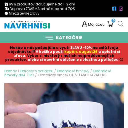
99% produktov doručujeme do 1-2 dní
Doprava ZDARMA pri nákupe nad 70€
Množstevné zľavy
0
Môj účet
KATEGÓRIE
Nakúp u nás počas júla a využi
ZĽAVU -10%
na celú tvoju
objednávku!!!
V košíku p
ouži
kupón: august26
a uplatni si
zľavu.
Vyber si niektorý z našich najpredávanejších
produktov,
alebo si navrhni oblečenie s vlastnou potlačou
🙂
Domov
/
Darčeky s potlačou
/
Keramické hrnčeky
/
Keramické
hrnčeky NBA TÍMY
/ Keramický hrnček CLEVELAND CAVALIERS