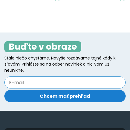
the
product
p
p
product
has
h
p
page
multiple
mu
variants.
va
The
T
Buďte v obraze
options
o
may
m
Stále niečo chystáme. Navyše rozdávame tajné kódy k
be
b
zľavám. Prihláste sa na odber noviniek a nič Vám už
chosen
c
neunikne.
on
o
the
t
product
p
page
p