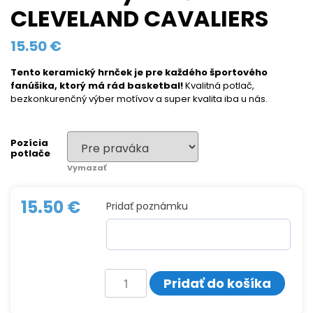
CLEVELAND CAVALIERS
15.50
€
Tento keramický hrnček
je pre každého športového
fanúšika, ktorý má rád basketbal!
Kvalitná potlač,
bezkonkurenčný výber motívov a super kvalita iba u nás.
Pozícia
potlače
Vymazať
15.50
€
Pridať poznámku
množstvo
Pridať do košíka
Keramický
hrnček
CLEVELAND