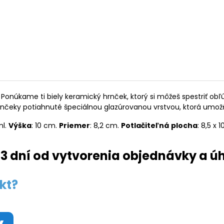
Ponúkame ti biely keramický hrnček, ktorý si môžeš spestriť o
rnčeky potiahnuté špeciálnou glazúrovanou vrstvou, ktorá umož
ml.
Výška
: 10 cm.
Priemer
: 8,2 cm.
Potlačiteľná
plocha
: 8,5 x 
3 dní od vytvorenia objednávky a ú
kt?
y