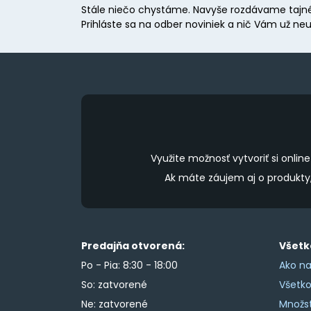
Stále niečo chystáme. Navyše rozdávame tajné
be
Prihláste sa na odber noviniek a nič Vám už neu
chosen
on
the
product
page
Využite možnosť vytvoriť si onl
Ak máte záujem aj o produkt
Predajňa otvorená:
Všetk
Po - Pia: 8:30 - 18:00
Ako na
So: zatvorené
Všetk
Ne: zatvorené
Množs