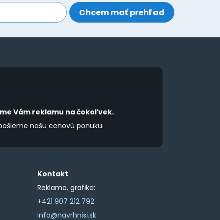
be
be
chosen
chosen
on
on
the
the
product
product
page
page
íme Vám reklamu na čokoľvek.
 pošleme našu cenovú ponuku.
Kontakt
Reklama, grafika:
+421 907 212 792
info@navrhnisi.sk