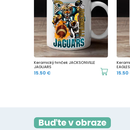
variants.
The
options
may
be
chosen
on
the
Keramický hrnček JACKSONVILLE
Kerami
JAGUARS
EAGLES
product
This
15.50
€
15.50
page
product
has
multiple
variants.
The
Buďte v obraze
options
may