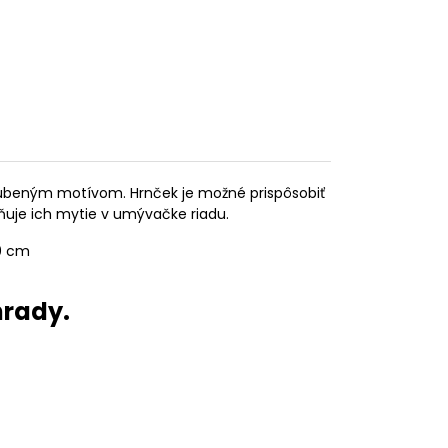
bľúbeným motívom. Hrnček je možné prispôsobiť
ňuje ich mytie v umývačke riadu.
10 cm
hrady.