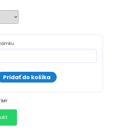
známku
o
Pridať do košíka
ý
TÍMY
ukt