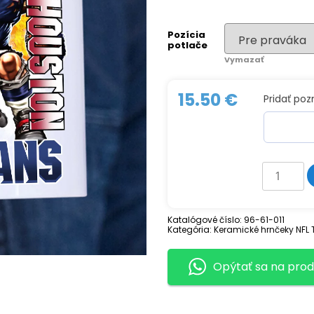
Pozícia
potlače
Vymazať
15.50
€
Pridať po
množstv
Keramick
hrnček
HOUSTON
TEXANS
Katalógové číslo:
96-61-011
Kategória:
Keramické hrnčeky NFL 
Opýtať sa na prod