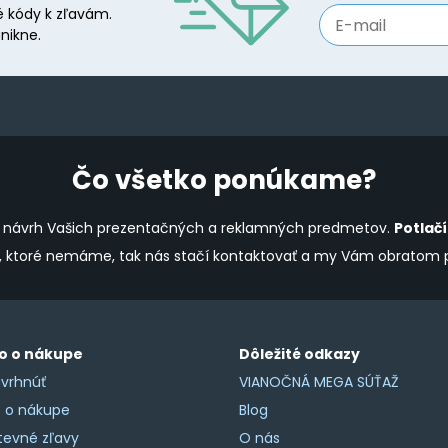
 kódy k zľavám.
be
nikne.
chosen
on
the
product
page
Čo všetko ponúkame?
ine návrh Vašich prezentačných a reklamných predmetov.
Potlač
y, ktoré nemáme, tak nás stačí kontaktovať a my Vám obratom
o o nákupe
Dôležité odkazy
vrhnúť
VIANOČNÁ MEGA SÚŤAŽ
o o nákupe
Blog
tevné zľavy
O nás