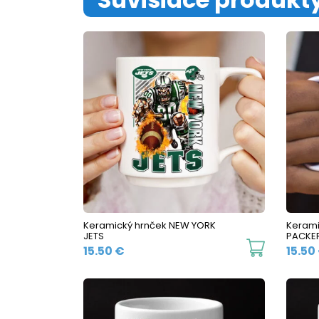
Keramický hrnček NEW YORK
Kerami
JETS
PACKE
This
15.50
€
15.50
product
has
multiple