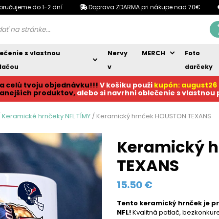
oručujeme do 1-2 dní
Doprava ZDARMA pri nákupe nad 70€
ečenie s vlastnou
Nervy
MERCH
Foto
lačou
v
darčeky
a celú tvoju objednávku!!!
V košíku p
ouži
kupón: august26
anejších produktov,
alebo si navrhni oblečenie s vlastnou
/
Keramické hrnčeky NFL TÍMY
/ Keramický hrnček HOUSTON TEXANS
Keramický 
TEXANS
15.50
€
Tento keramický hrnček
je p
NFL!
Kvalitná potlač, bezkonkure