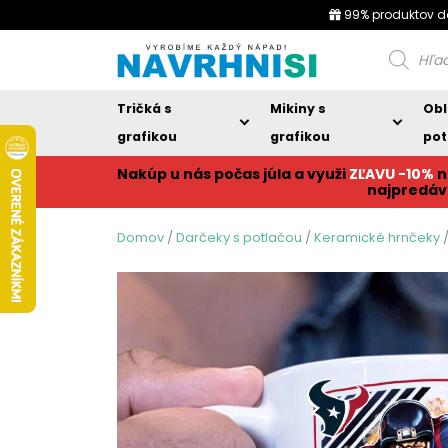
99% produktov d
Products
search
Tričká s
Mikiny s
Obl
grafikou
grafikou
pot
Nakúp u nás počas júla a využi
ZĽAVU -10%
n
najpredáv
Domov
/
Darčeky s potlačou
/
Keramické hrnčeky