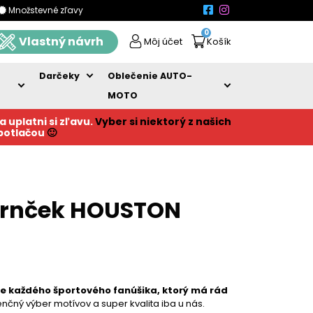
Množstevné zľavy
0
Vlastný návrh
Môj účet
Košík
Darčeky
Oblečenie AUTO-
MOTO
a uplatni si zľavu.
Vyber si niektorý z našich
 potlačou
🙂
hrnček HOUSTON
re každého športového fanúšika, ktorý má rád
nčný výber motívov a super kvalita iba u nás.