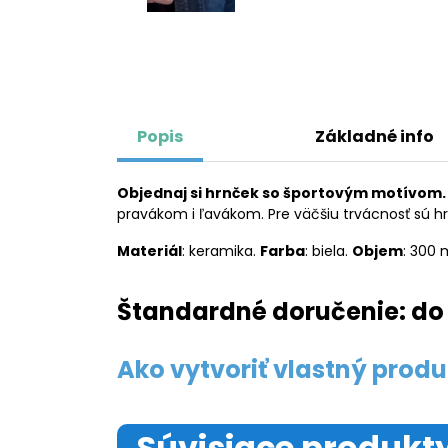
Popis
Základné info
Objednaj si hrnček so športovým motívom.
pravákom i ľavákom. Pre väčšiu trvácnosť sú h
Materiál
: keramika.
Farba
: biela.
Objem
: 300 
Štandardné doručenie: do 
Ako vytvoriť vlastný produ
Súvisiace produkt