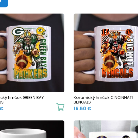
cký hrnček GREEN BAY
Keramický hrnček CINCINNATI
RS
BENGALS
This
€
15.50
€
product
has
multiple