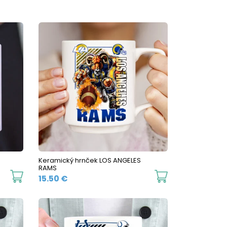
Keramický hrnček LOS ANGELES
RAMS
This
This
15.50
€
product
product
has
has
multiple
multiple