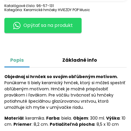
ARTHUR
Katalógové číslo:
96-57-131
Kategória:
Keramické hrnčeky HVIEZDY POP Music
Opýtať sa na produkt
Popis
Základné info
Objednaj si hrnček so svojim obľúbeným motívom.
Ponúkame ti biely keramický hrnček, ktorý si môžeš spestriť
obľúbeným motívom. Hrnček je možné prispôsobiť
pravákom i ľavákom. Pre väčšiu trvácnosť sú hrnčeky
potiahnuté špeciálnou glazúrovanou vrstvou, ktorá
umožňuje ich mytie v umývačke riadu.
Materiál
: keramika.
Farba
: biela.
Objem
: 300 ml.
Výška
: 10
cm.
Priemer
: 8,2 cm.
Potlačiteľná
plocha
: 8,5 x 10 cm