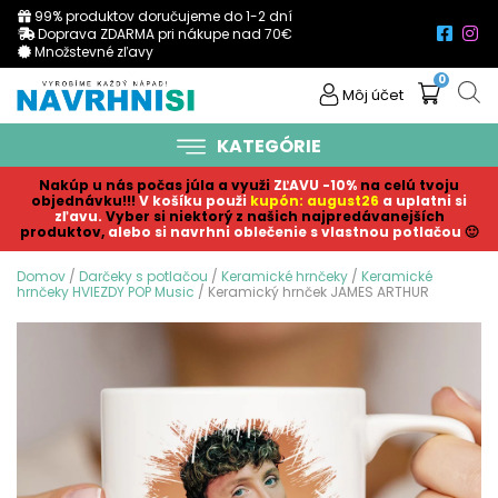
99% produktov doručujeme do 1-2 dní
Doprava ZDARMA pri nákupe nad 70€
Množstevné zľavy
0
Môj účet
KATEGÓRIE
Nakúp u nás počas júla a využi
ZĽAVU -10%
na celú tvoju
objednávku!!!
V košíku p
ouži
kupón: august26
a uplatni si
zľavu.
Vyber si niektorý z našich najpredávanejších
produktov,
alebo si navrhni oblečenie s vlastnou potlačou
🙂
Domov
/
Darčeky s potlačou
/
Keramické hrnčeky
/
Keramické
hrnčeky HVIEZDY POP Music
/ Keramický hrnček JAMES ARTHUR