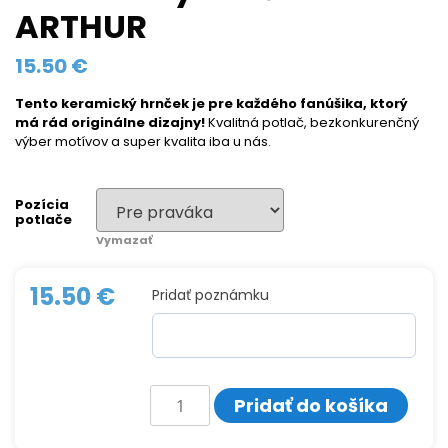
ARTHUR
15.50
€
Tento keramický hrnček
je pre každého fanúšika, ktorý
má rád originálne dizajny!
Kvalitná potlač, bezkonkurenčný
výber motívov a super kvalita iba u nás.
Pozícia
potlače
Vymazať
15.50
€
Pridať poznámku
množstvo
Pridať do košíka
Keramický
hrnček
JAMES