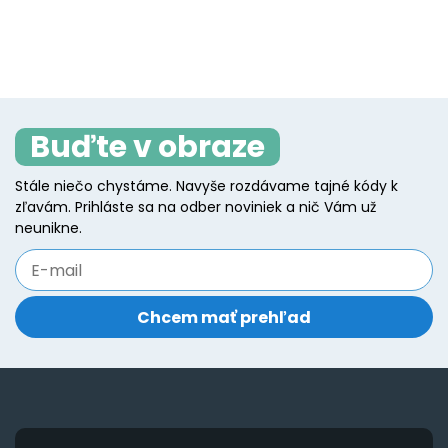
product
p
product
p
has
h
page
p
multiple
mu
variants.
va
The
T
Buďte v obraze
options
o
may
m
Stále niečo chystáme. Navyše rozdávame tajné kódy k
be
b
zľavám. Prihláste sa na odber noviniek a nič Vám už
chosen
c
neunikne.
on
o
the
t
product
p
page
p