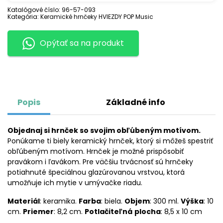
Katalógové číslo:
96-57-093
Kategória:
Keramické hrnčeky HVIEZDY POP Music
Opýtať sa na produkt
Popis
Základné info
Objednaj si hrnček so svojim obľúbeným motívom.
Ponúkame ti biely keramický hrnček, ktorý si môžeš spestriť
obľúbeným motívom. Hrnček je možné prispôsobiť
pravákom i ľavákom. Pre väčšiu trvácnosť sú hrnčeky
potiahnuté špeciálnou glazúrovanou vrstvou, ktorá
umožňuje ich mytie v umývačke riadu.
Materiál
: keramika.
Farba
: biela.
Objem
: 300 ml.
Výška
: 10
cm.
Priemer
: 8,2 cm.
Potlačiteľná
plocha
: 8,5 x 10 cm