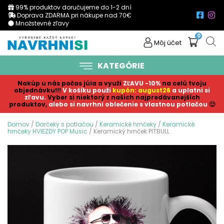
99% produktov doručujeme do 1-2 dní
Doprava ZDARMA pri nákupe nad 70€
Množstevné zľavy
0
Môj účet
KATEGÓRIE
Nakúp u nás počas júla a využi
ZĽAVU -10%
na celú tvoju
objednávku!!!
V košíku p
ouži
kupón: august26
a uplatni si
zľavu.
Vyber si niektorý z našich najpredávanejších
produktov,
alebo si navrhni oblečenie s vlastnou potlačou
🙂
Domov
/
Darčeky s potlačou
/
Keramické hrnčeky
/
Keramické
hrnčeky HVIEZDY POP Music
/ Keramický hrnček PITBULL