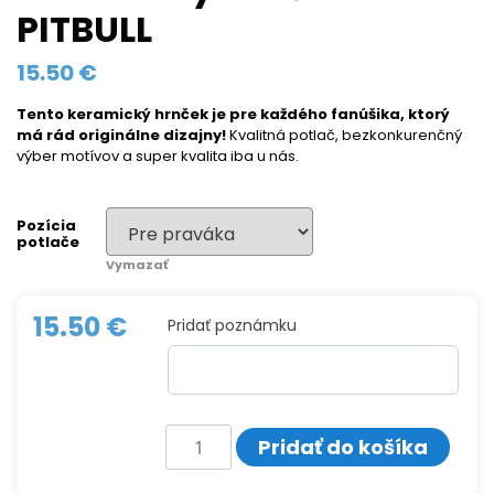
PITBULL
15.50
€
Tento keramický hrnček
je pre každého fanúšika, ktorý
má rád originálne dizajny!
Kvalitná potlač, bezkonkurenčný
výber motívov a super kvalita iba u nás.
Pozícia
potlače
Vymazať
15.50
€
Pridať poznámku
množstvo
Pridať do košíka
Keramický
hrnček
PITBULL