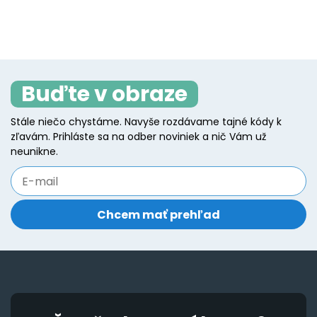
product
p
has
h
page
p
multiple
mu
variants.
va
The
T
Buďte v obraze
options
o
may
m
Stále niečo chystáme. Navyše rozdávame tajné kódy k
be
b
zľavám. Prihláste sa na odber noviniek a nič Vám už
chosen
c
neunikne.
on
o
the
t
product
p
page
p