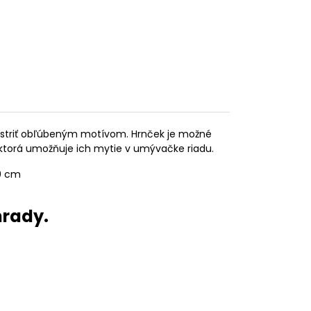
pestriť obľúbeným motívom. Hrnček je možné
 ktorá umožňuje ich mytie v umývačke riadu.
10 cm
hrady.