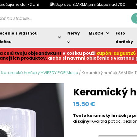
oručujeme do 1-2 dní
Doprava ZDARMA pri nákupe nad 70€
ečenie s vlastnou
Nervy
MERCH
Foto
lačou
v
darčeky
a celú tvoju objednávku!!!
V košíku p
ouži
kupón: august26
anejších produktov,
alebo si navrhni oblečenie s vlastnou
/
Keramické hrnčeky HVIEZDY POP Music
/ Keramický hrnček SAM SMI
Keramický h
15.50
€
Tento keramický hrnček
je p
dizajny!
Kvalitná potlač, bezkon