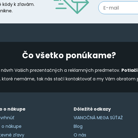
be
 kódy k zľavám.
chosen
nikne.
on
the
product
page
Čo všetko ponúkame?
ine návrh Vašich prezentačných a reklamných predmetov.
Potlač
y, ktoré nemáme, tak nás stačí kontaktovať a my Vám obratom
o o nákupe
Dôležité odkazy
vrhnúť
VIANOČNÁ MEGA SÚŤAŽ
o o nákupe
Blog
tevné zľavy
O nás