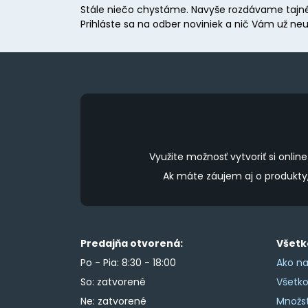
Stále niečo chystáme. Navyše rozdávame tajné
be
Prihláste sa na odber noviniek a nič Vám už neu
chosen
on
the
product
page
Využite možnosť vytvoriť si onl
Ak máte záujem aj o produkt
Predajňa otvorená:
Všetk
Po - Pia: 8:30 - 18:00
Ako na
So: zatvorené
Všetk
Ne: zatvorené
Množs