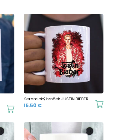
Keramický hrnček JUSTIN BIEBER
This
15.50
€
This
product
product
has
has
multiple
multiple
variants.