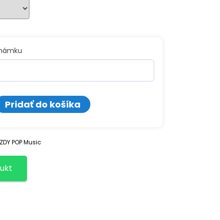
známku
o
Pridať do košíka
ý
ZDY POP Music
ukt