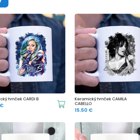
cký hrnček CARDI B
Keramický hrnček CAMILA
This
CABELLO
€
15.50
€
product
has
multiple
variants.