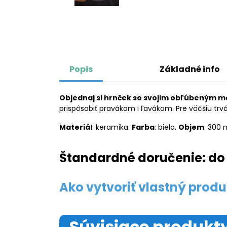
Popis
Základné info
Objednaj si hrnček so svojim obľúbeným m
prispôsobiť pravákom i ľavákom. Pre väčšiu tr
Materiál
: keramika.
Farba
: biela.
Objem
: 300 
Štandardné doručenie: do 
Ako vytvoriť vlastný produ
Súvisiace produkt