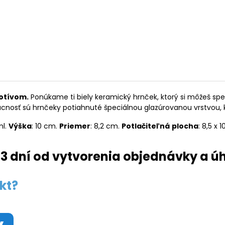
otívom.
Ponúkame ti biely keramický hrnček, ktorý si môžeš s
vácnosť sú hrnčeky potiahnuté špeciálnou glazúrovanou vrstvou,
ml.
Výška
: 10 cm.
Priemer
: 8,2 cm.
Potlačiteľná
plocha
: 8,5 x 
3 dní od vytvorenia objednávky a ú
kt?
y