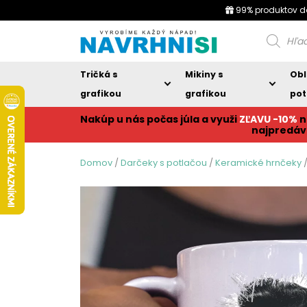
99% produktov d
Products
search
Tričká s
Mikiny s
Obl
grafikou
grafikou
pot
Nakúp u nás počas júla a využi
ZĽAVU -10%
n
najpredáv
Domov
/
Darčeky s potlačou
/
Keramické hrnčeky