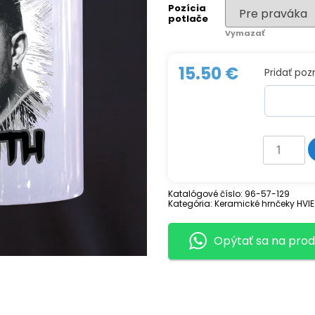
Pozícia
potlače
Vymazať
15.50
€
Pridať po
množstv
Keramick
hrnček
SAM
SMITH
Katalógové číslo:
96-57-129
Kategória:
Keramické hrnčeky HVIE
Opýtať sa na prod