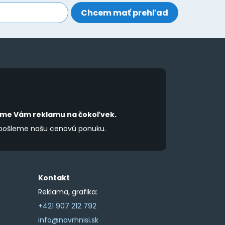
be
be
chosen
chosen
on
on
the
the
product
product
page
page
íme Vám reklamu na čokoľvek.
 pošleme našu cenovú ponuku.
Kontakt
Reklama, grafika:
+421 907 212 792
info@navrhnisi.sk