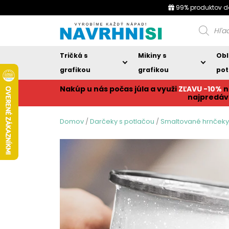
99% produktov d
Products
search
Tričká s
Mikiny s
Obl
grafikou
grafikou
pot
Nakúp u nás počas júla a využi
ZĽAVU -10%
n
najpredáv
Domov
/
Darčeky s potlačou
/
Smaltované hrnčeky