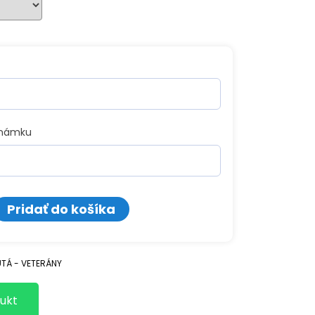
známku
o
Pridať do košíka
ný
TÁ - VETERÁNY
ukt