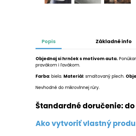
Popis
Základné info
Objednaj si hrnček s motívom auta.
Ponúkame
pravákom i ľavákom.
Farba
: biela.
Materiál
: smaltovaný plech.
Obj
Nevhodné do mikrovlnnej rúry.
Štandardné doručenie: do 
Ako vytvoriť vlastný produ