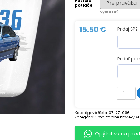
Pozícia
potlače
Vymazať
15.50
€
Pridaj ŠPZ
Pridať po
množstv
Smaltova
hrnček
BMW
E36
Katalógové číslo:
97-27-066
Kategória:
Smaltované hrnčeky AU
Opýtať sa na prod