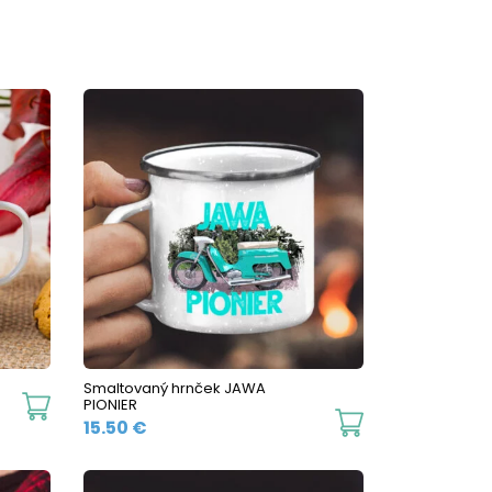
Smaltovaný hrnček JAWA
This
PIONIER
This
15.50
€
product
product
has
has