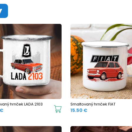
y
vaný hrnček LADA 2103
Smaltovaný hrnček FIAT
This
€
15.50
€
product
has