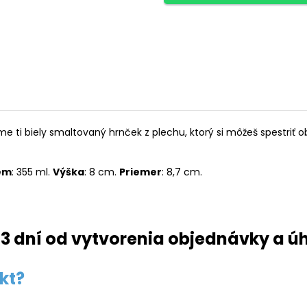
 ti biely smaltovaný hrnček z plechu, ktorý si môžeš spestriť
em
: 355 ml.
Výška
: 8 cm.
Priemer
: 8,7 cm.
3 dní od vytvorenia objednávky a ú
kt?