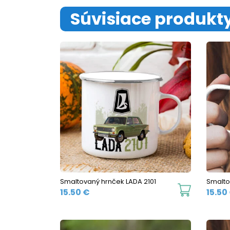
Súvisiace produkt
Smaltovaný hrnček LADA 2101
Smalto
This
15.50
€
15.50
product
has