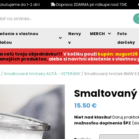
oručujeme do 1-2 dní
Doprava ZDARMA pri nákupe nad 70€
ečenie s vlastnou
Nervy
MERCH
Foto
lačou
v
darčeky
a celú tvoju objednávku!!!
V košíku p
ouži
kupón: august26
anejších produktov,
alebo si navrhni oblečenie s vlastnou
/
Smaltované hrnčeky AUTÁ - VETERÁNY
/ Smaltovaný hrnček BMW E
Smaltovaný
15.50
€
Niet nad klasiku!
Daruj prakti
možnosťou doplnenia ŠPZ
(do