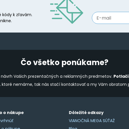
may
be
 kódy k zľavám.
chosen
nikne.
on
the
product
page
Čo všetko ponúkame?
ine návrh Vašich prezentačných a reklamných predmetov.
Potlač
y, ktoré nemáme, tak nás stačí kontaktovať a my Vám obratom
o o nákupe
Dôležité odkazy
vrhnúť
VIANOČNÁ MEGA SÚŤAŽ
o o nákupe
Blog