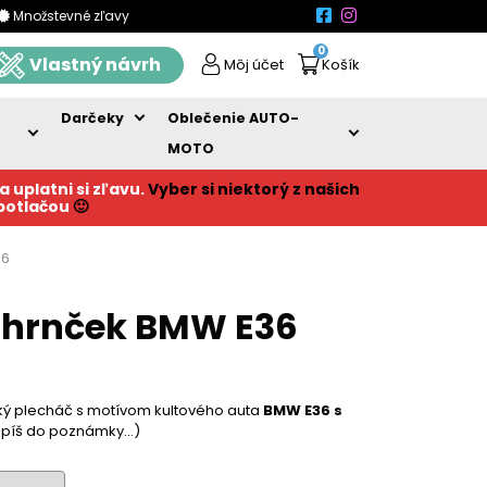
Množstevné zľavy
0
Vlastný návrh
Môj účet
Košík
Darčeky
Oblečenie AUTO-
MOTO
a uplatni si zľavu.
Vyber si niektorý z našich
 potlačou
🙂
36
 hrnček BMW E36
cký plecháč s motívom kultového auta
BMW E36 s
píš do poznámky…)