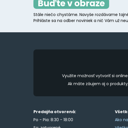
Buďte v obraze
may
be
Stále niečo chystáme. Navyše rozdávame tajné
chosen
Prihláste sa na odber noviniek a nič Vám už neu
on
the
product
page
Využite možnosť vytvoriť si onl
Ak máte záujem aj o produkt
Predajňa otvorená:
Všetk
Po - Pia: 8:30 - 18:00
Ako na
So: zatvorené
Všetk