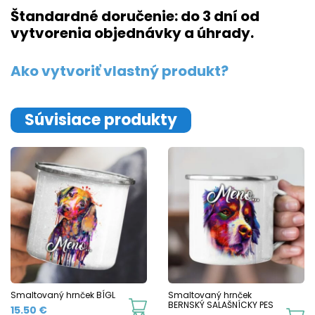
Štandardné doručenie: do 3 dní od
vytvorenia objednávky a úhrady.
Ako vytvoriť vlastný produkt?
Súvisiace produkty
Smaltovaný hrnček BÍGL
Smaltovaný hrnček
This
BERNSKÝ SALAŠNÍCKY PES
15.50
€