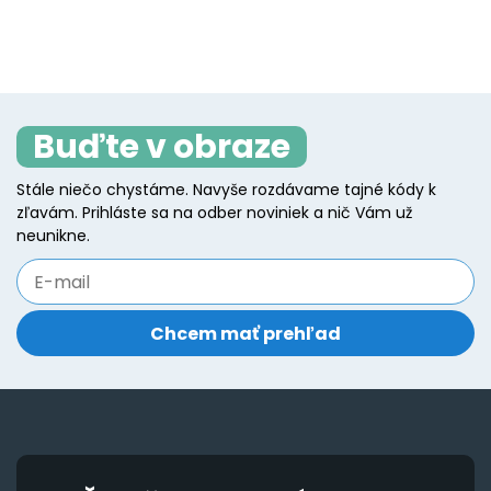
has
product
p
h
multiple
page
p
mu
variants.
va
The
T
options
Buďte v obraze
o
may
m
be
Stále niečo chystáme. Navyše rozdávame tajné kódy k
b
zľavám. Prihláste sa na odber noviniek a nič Vám už
chosen
c
neunikne.
on
o
the
t
product
p
page
p