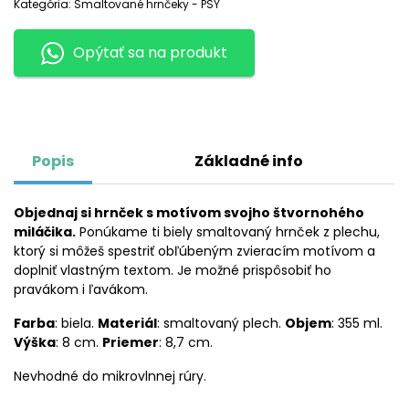
Kategória:
Smaltované hrnčeky - PSY
Opýtať sa na produkt
Popis
Základné info
Objednaj si hrnček s motívom svojho štvornohého
miláčika.
Ponúkame ti biely smaltovaný hrnček z plechu,
ktorý si môžeš spestriť obľúbeným zvieracím motívom a
doplniť vlastným textom. Je možné prispôsobiť ho
pravákom i ľavákom.
Farba
: biela.
Materiál
: smaltovaný plech.
Objem
: 355 ml.
Výška
: 8 cm.
Priemer
: 8,7 cm.
Nevhodné do mikrovlnnej rúry.