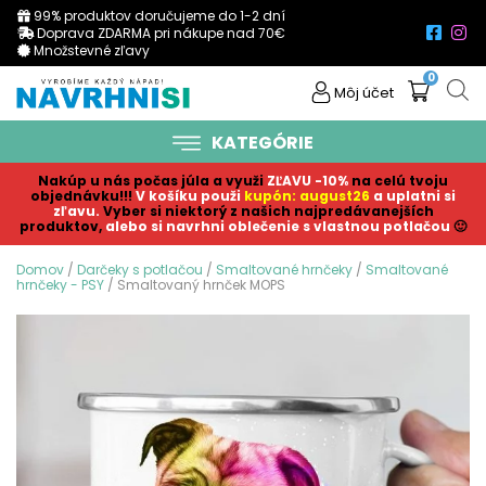
99% produktov doručujeme do 1-2 dní
Doprava ZDARMA pri nákupe nad 70€
Množstevné zľavy
0
Môj účet
KATEGÓRIE
Nakúp u nás počas júla a využi
ZĽAVU -10%
na celú tvoju
objednávku!!!
V košíku p
ouži
kupón: august26
a uplatni si
zľavu.
Vyber si niektorý z našich najpredávanejších
produktov,
alebo si navrhni oblečenie s vlastnou potlačou
🙂
Domov
/
Darčeky s potlačou
/
Smaltované hrnčeky
/
Smaltované
hrnčeky - PSY
/ Smaltovaný hrnček MOPS