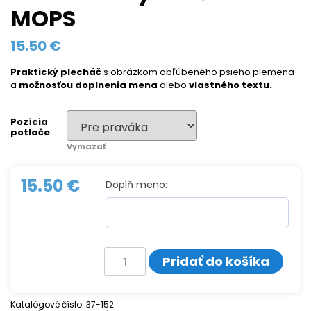
MOPS
15.50
€
Praktický plecháč
s obrázkom obľúbeného psieho plemena
a
možnosťou doplnenia mena
alebo
vlastného textu.
Pozícia
potlače
Vymazať
15.50
€
Doplň meno:
množstvo
Pridať do košíka
Smaltovaný
hrnček
MOPS
Katalógové číslo:
37-152