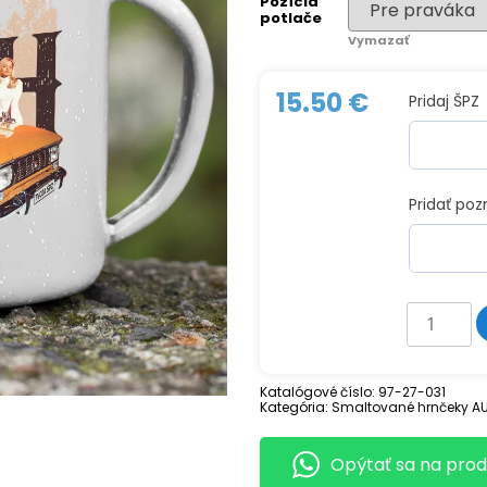
Pozícia
potlače
Vymazať
15.50
€
Pridaj ŠPZ
Pridať po
množstv
Smaltova
hrnček
MOSKVIC
Katalógové číslo:
97-27-031
Kategória:
Smaltované hrnčeky AU
Opýtať sa na prod