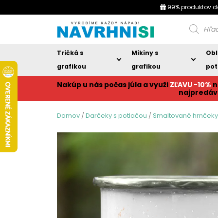
99% produktov d
Products
search
Tričká s
Mikiny s
Obl
grafikou
grafikou
pot
Nakúp u nás počas júla a využi
ZĽAVU -10%
n
najpredáv
Domov
/
Darčeky s potlačou
/
Smaltované hrnčeky