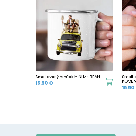
multiple
variants.
The
options
may
be
chosen
on
the
Smaltovaný hrnček MINI Mr. BEAN
Smalto
This
KOMBA
product
15.50
€
15.50
product
page
has
multiple
variants.
The
options