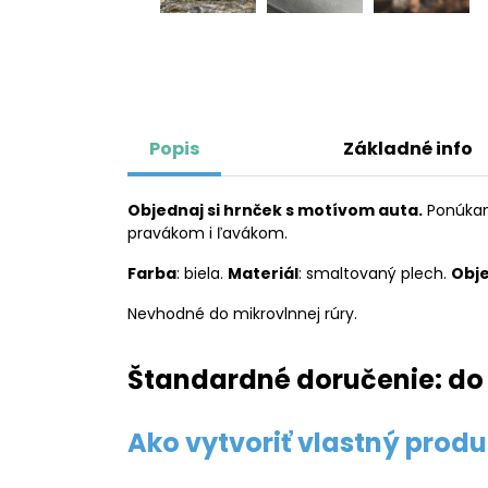
Popis
Základné info
Objednaj si hrnček s motívom auta.
Ponúkame
pravákom i ľavákom.
Farba
: biela.
Materiál
: smaltovaný plech.
Obj
Nevhodné do mikrovlnnej rúry.
Štandardné doručenie: do 
Ako vytvoriť vlastný produ