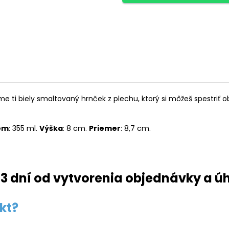
 ti biely smaltovaný hrnček z plechu, ktorý si môžeš spestriť
em
: 355 ml.
Výška
: 8 cm.
Priemer
: 8,7 cm.
3 dní od vytvorenia objednávky a ú
kt?