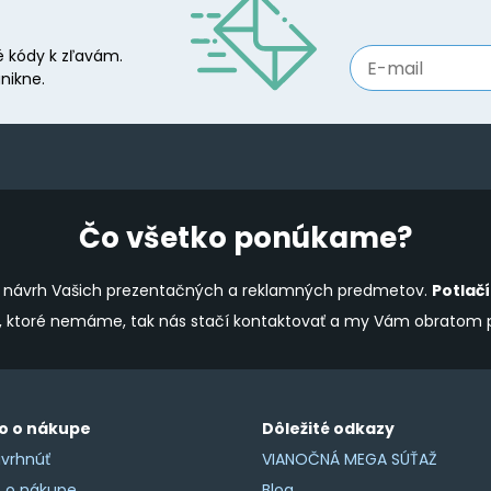
options
may
 kódy k zľavám.
be
nikne.
chosen
on
the
product
page
Čo všetko ponúkame?
ine návrh Vašich prezentačných a reklamných predmetov.
Potlač
y, ktoré nemáme, tak nás stačí kontaktovať a my Vám obratom
o o nákupe
Dôležité odkazy
vrhnúť
VIANOČNÁ MEGA SÚŤAŽ
o o nákupe
Blog