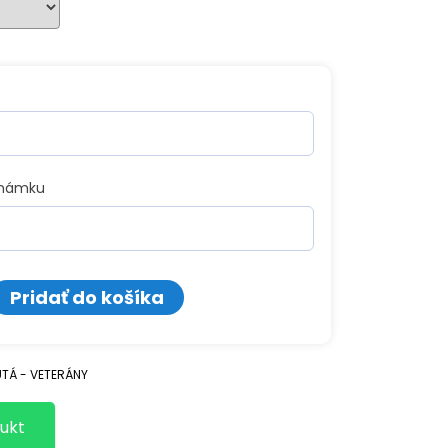
známku
o
Pridať do košíka
ný
H
TÁ - VETERÁNY
ukt