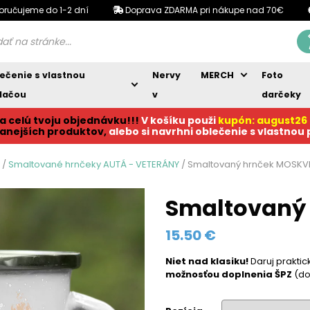
oručujeme do 1-2 dní
Doprava ZDARMA pri nákupe nad 70€
ečenie s vlastnou
Nervy
MERCH
Foto
lačou
v
darčeky
a celú tvoju objednávku!!!
V košíku p
ouži
kupón: august26
anejších produktov,
alebo si navrhni oblečenie s vlastnou
/
Smaltované hrnčeky AUTÁ - VETERÁNY
/ Smaltovaný hrnček MOSKV
Smaltovaný
15.50
€
Niet nad klasiku!
Daruj prakti
možnosťou doplnenia ŠPZ
(do