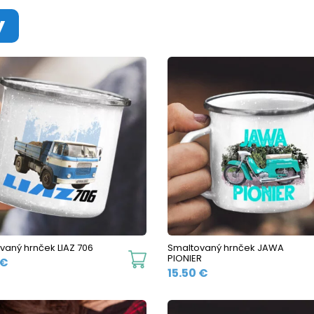
y
vaný hrnček LIAZ 706
Smaltovaný hrnček JAWA
This
PIONIER
€
15.50
€
product
has