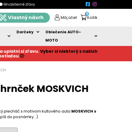
Množstevné zľavy
0
Vlastný návrh
Môj účet
Košík
Darčeky
Oblečenie AUTO-
MOTO
a uplatni si zľavu.
Vyber si niektorý z našich
 potlačou
🙂
ICH
 hrnček MOSKVICH
cký plecháč s motívom kultového auta
MOSKVICH s
píš do poznámky…).