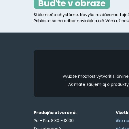
Buďte v obraze
may
be
Stále niečo chystáme. Navyše rozdávame tajné
chosen
Prihláste sa na odber noviniek a nič Vám už neu
on
the
product
page
Využite možnosť vytvoriť si onl
Ak máte záujem aj o produkt
Predajňa otvorená:
Všetk
Po - Pia: 8:30 - 18:00
Ako na
So: zatvorené
Všetk