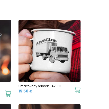
Smaltovaný hrnček LIAZ 100
This
15.50
€
This
product
product
has
has