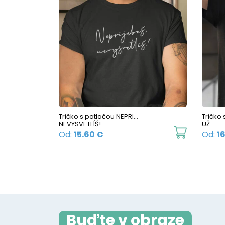
variants.
The
options
may
be
chosen
on
the
Tričko s potlačou NEPRI…
Tričko
product
NEVYSVETLÍŠ!
UŽ…
This
page
Od:
15.60
€
Od:
1
product
has
multiple
variants.
The
Buďte v obraze
options