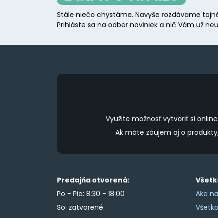
may
Stále niečo chystáme. Navyše rozdávame tajné
be
Prihláste sa na odber noviniek a nič Vám už neu
chosen
on
the
product
page
Využite možnosť vytvoriť si onl
Ak máte záujem aj o produkt
Predajňa otvorená:
Všetk
Po - Pia: 8:30 - 18:00
Ako na
So: zatvorené
Všetk