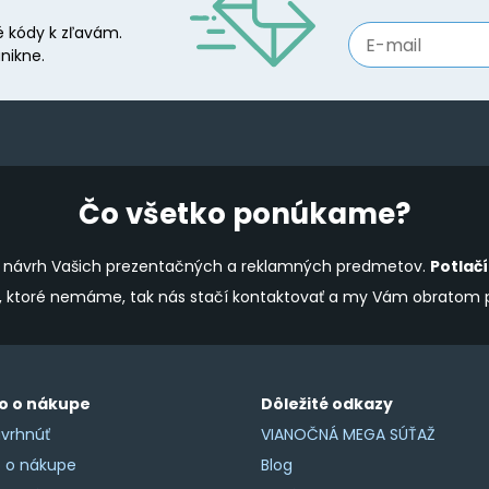
may
 kódy k zľavám.
be
nikne.
chosen
on
the
product
page
Čo všetko ponúkame?
ine návrh Vašich prezentačných a reklamných predmetov.
Potlač
y, ktoré nemáme, tak nás stačí kontaktovať a my Vám obratom
o o nákupe
Dôležité odkazy
vrhnúť
VIANOČNÁ MEGA SÚŤAŽ
o o nákupe
Blog