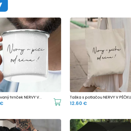
y
vaný hrnček NERVY V…
Taška s potlačou NERVY V PÉČK
This
€
12.60
€
product
has
multiple