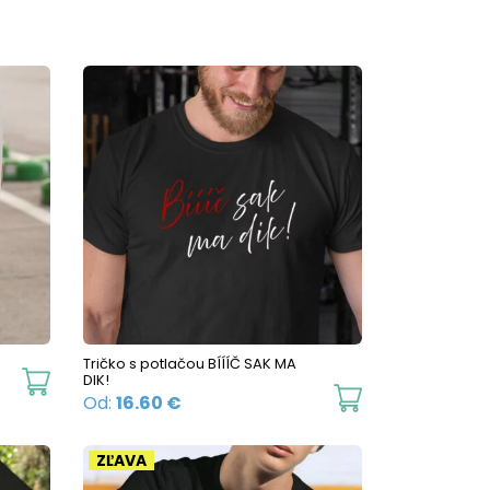
U
Tričko s potlačou BÍÍÍČ SAK MA
This
DIK!
This
Od:
16.60
€
product
product
has
has
ZĽAVA
multiple
multiple