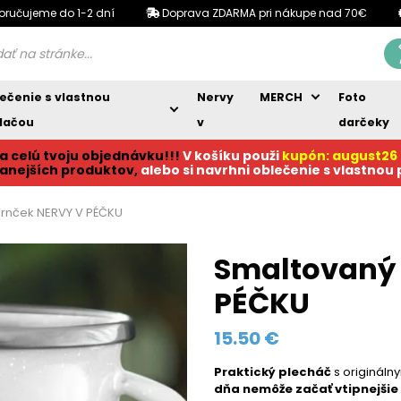
oručujeme do 1-2 dní
Doprava ZDARMA pri nákupe nad 70€
ečenie s vlastnou
Nervy
MERCH
Foto
lačou
v
darčeky
a celú tvoju objednávku!!!
V košíku p
ouži
kupón: august26
anejších produktov,
alebo si navrhni oblečenie s vlastnou
hrnček NERVY V PÉČKU
Smaltovaný 
PÉČKU
15.50
€
Praktický plecháč
s originál
dňa nemôže začať vtipnejšie 