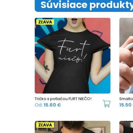
Súvisiace produkt
ZĽAVA
Tričko s potlačou FURT NIEČO!
Smalto
This
Od:
15.60
€
15.50
product
has
ZĽAVA
multiple