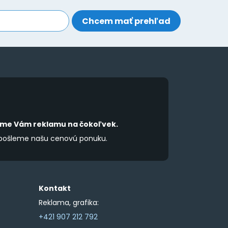
may
be
chosen
on
the
product
page
íme Vám reklamu na čokoľvek.
 pošleme našu cenovú ponuku.
Kontakt
Reklama, grafika:
+421 907 212 792