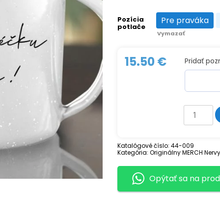
Pozícia
Pre praváka
Pre pravá
potlače
Vymazať
15.50
€
Pridať po
množstv
Smaltova
hrnček
NERVY
V
Katalógové číslo:
44-009
PÉČKU
Kategória:
Originálny MERCH Nervy 
Opýtať sa na prod