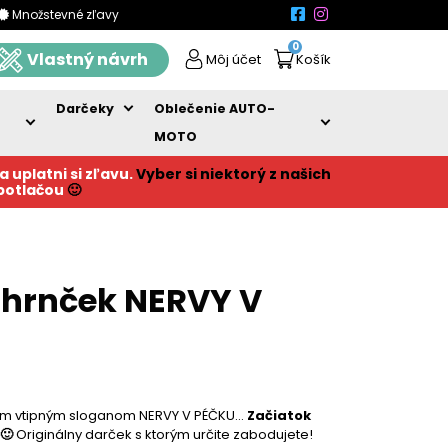
Množstevné zľavy
0
Vlastný návrh
Môj účet
Košík
Darčeky
Oblečenie AUTO-
MOTO
a uplatni si zľavu.
Vyber si niektorý z našich
 potlačou
🙂
hrnček NERVY V
nym vtipným sloganom NERVY V PÉČKU…
Začiatok
🙂
Originálny darček s ktorým určite zabodujete!