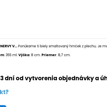
 NERVY V…
Ponúkame ti biely smaltovaný hrnček z plechu. Je m
em
: 355 ml.
Výška
: 8 cm.
Priemer
: 8,7 cm.
3 dní od vytvorenia objednávky a ú
kt?