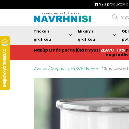
99% produktov d
Products
search
Tričká s
Mikiny s
Obl
grafikou
grafikou
pot
Nakúp u nás počas júla a využi
ZĽAVU -10%
n
najpredáv
Domov
/
Originálny MERCH Nervy v...
/ Smaltovaný 