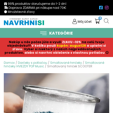
99% produktov doručujeme do 1-2 dní
Doprava ZDARMA pri nákupe nad 70€
Množstevné zľavy
0
Môj účet
KATEGÓRIE
Nakúp u nás počas júla a využi
ZĽAVU -10%
na celú tvoju
objednávku!!!
V košíku p
ouži
kupón: august26
a uplatni si
zľavu.
Vyber si niektorý z našich najpredávanejších
produktov,
alebo si navrhni oblečenie s vlastnou potlačou
🙂
Domov
/
Darčeky s potlačou
/
Smaltované hrnčeky
/
Smaltované
hrnčeky HVIEZDY POP Music
/ Smaltovaný hrnček SCOOTER