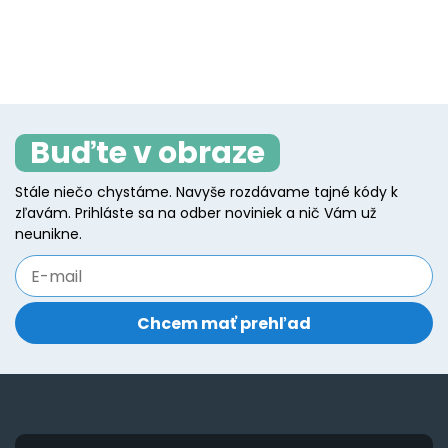
the
t
product
p
product
p
has
h
page
p
multiple
mu
variants.
va
The
T
Buďte v obraze
options
o
may
m
Stále niečo chystáme. Navyše rozdávame tajné kódy k
be
b
zľavám. Prihláste sa na odber noviniek a nič Vám už
chosen
c
neunikne.
on
o
the
t
product
p
page
p