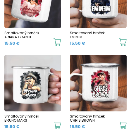
options
o
may
m
be
b
chosen
c
Smaltovaný hrnček
Smaltovaný hrnček
on
ARIANA GRANDE
EMINEM
o
This
Th
15.50
€
15.50
€
the
t
product
p
product
p
has
h
page
p
multiple
mu
variants.
va
The
T
options
o
may
m
be
b
chosen
c
Smaltovaný hrnček
Smaltovaný hrnček
BRUNO MARS
CHRIS BROWN
on
o
This
Th
15.50
€
15.50
€