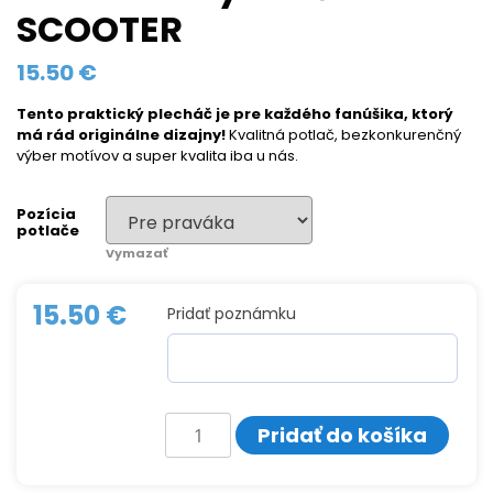
SCOOTER
15.50
€
Tento praktický plecháč
je pre každého fanúšika, ktorý
má rád originálne dizajny!
Kvalitná potlač, bezkonkurenčný
výber motívov a super kvalita iba u nás.
Pozícia
potlače
Vymazať
15.50
€
Pridať poznámku
množstvo
Pridať do košíka
Smaltovaný
hrnček
SCOOTER