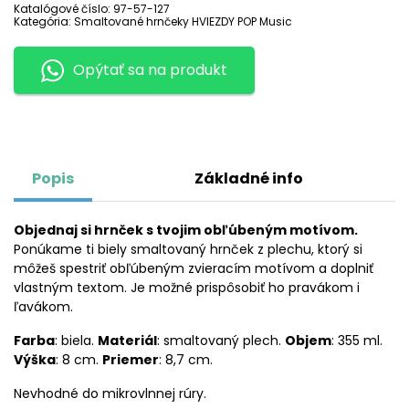
Katalógové číslo:
97-57-127
Kategória:
Smaltované hrnčeky HVIEZDY POP Music
Opýtať sa na produkt
Popis
Základné info
Objednaj si hrnček s tvojim obľúbeným motívom.
Ponúkame ti biely smaltovaný hrnček z plechu, ktorý si
môžeš spestriť obľúbeným zvieracím motívom a doplniť
vlastným textom. Je možné prispôsobiť ho pravákom i
ľavákom.
Farba
: biela.
Materiál
: smaltovaný plech.
Objem
: 355 ml.
Výška
: 8 cm.
Priemer
: 8,7 cm.
Nevhodné do mikrovlnnej rúry.