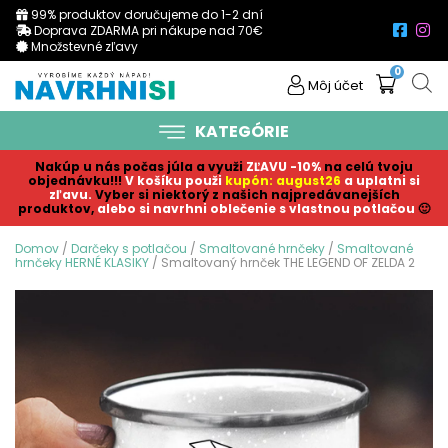
99% produktov doručujeme do 1-2 dní
Doprava ZDARMA pri nákupe nad 70€
Množstevné zľavy
0
Môj účet
KATEGÓRIE
Nakúp u nás počas júla a využi
ZĽAVU -10%
na celú tvoju
objednávku!!!
V košíku p
ouži
kupón: august26
a uplatni si
zľavu.
Vyber si niektorý z našich najpredávanejších
produktov,
alebo si navrhni oblečenie s vlastnou potlačou
🙂
Domov
/
Darčeky s potlačou
/
Smaltované hrnčeky
/
Smaltované
hrnčeky HERNÉ KLASIKY
/ Smaltovaný hrnček THE LEGEND OF ZELDA 2