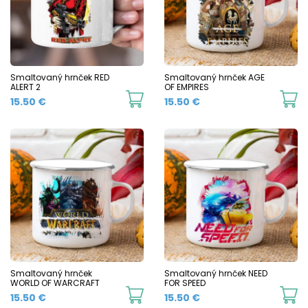
options
o
may
m
be
b
chosen
c
Smaltovaný hrnček RED
Smaltovaný hrnček AGE
on
ALERT 2
OF EMPIRES
o
This
Th
15.50
€
15.50
€
the
t
product
p
product
p
has
h
page
p
multiple
mu
variants.
va
The
T
options
o
may
m
be
b
chosen
c
Smaltovaný hrnček
Smaltovaný hrnček NEED
WORLD OF WARCRAFT
FOR SPEED
on
o
This
Th
15.50
€
15.50
€