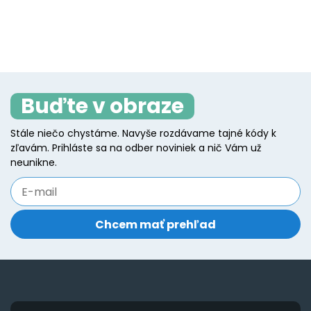
the
t
product
p
product
p
has
h
page
p
multiple
mu
variants.
va
The
T
Buďte v obraze
options
o
may
m
Stále niečo chystáme. Navyše rozdávame tajné kódy k
be
b
zľavám. Prihláste sa na odber noviniek a nič Vám už
chosen
c
neunikne.
on
o
the
t
product
p
page
p