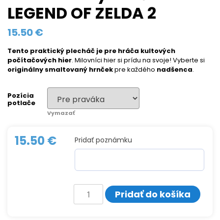
LEGEND OF ZELDA 2
15.50
€
Tento praktický plecháč
je
pre hráča kultových
počítačových hier
. Milovníci hier si prídu na svoje! Vyberte si
originálny smaltovaný hrnček
pre každého
nadšenca
.
Pozícia
potlače
Vymazať
15.50
€
Pridať poznámku
množstvo
Pridať do košíka
Smaltovaný
hrnček
THE