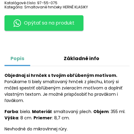
LEGEND
Katalógové číslo:
97-55-075
OF
Kategória:
Smaltované hrnčeky HERNÉ KLASIKY
ZELDA
2
Opýtať sa na produkt
Popis
Základné info
Objednaj si hrnček s tvojim obľúbeným motívom.
Ponúkame ti biely smaltovaný hrnček z plechu, ktorý si
môžeš spestriť obľúbeným zvieracím motívom a doplniť
vlastným textom. Je možné prispôsobiť ho pravákom i
ľavákom.
Farba
: biela.
Materiál
: smaltovaný plech.
Objem
: 355 ml.
Výška
: 8 cm.
Priemer
: 8,7 cm.
Nevhodné do mikrovlnnej rúry.