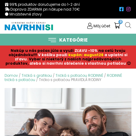
99% produktov doručujeme do 1-2 dní
Doprava ZDARMA pri nákupe nad 70€
Množstevné zľavy
0
Môj účet
KATEGÓRIE
Nakúp u nás počas júla a využi
ZĽAVU -10%
na celú tvoju
objednávku!!!
V košíku p
ouži
kupón: august26
a uplatni si
zľavu.
Vyber si niektorý z našich najpredávanejších
produktov,
alebo si navrhni oblečenie s vlastnou potlačou
🙂
Domov
/
Tričká s grafikou
/
Tričká s potlačou RODINNÉ
/
RODINNÉ
tričká s potlačou
/ Tričko s potlačou PRAVIDLÁ RODINY