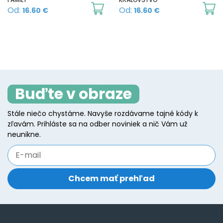
on
This
Th
Od:
Od:
16.60
€
16.60
€
t
the
product
p
p
product
has
h
p
page
multiple
mu
variants.
va
The
T
Buďte v obraze
options
o
may
m
Stále niečo chystáme. Navyše rozdávame tajné kódy k
be
b
zľavám. Prihláste sa na odber noviniek a nič Vám už
chosen
c
neunikne.
on
o
the
t
product
p
page
p