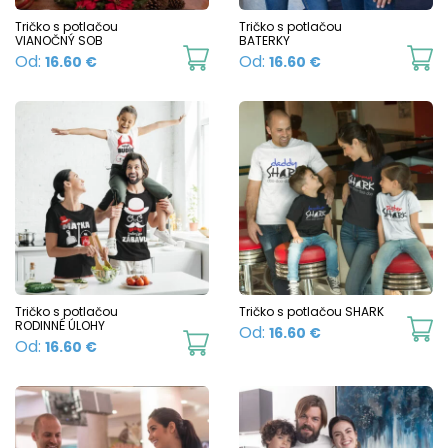
Tričko s potlačou
Tričko s potlačou
VIANOČNÝ SOB
BATERKY
This
Th
Od:
Od:
16.60
€
16.60
€
product
p
has
h
multiple
mu
variants.
va
The
T
options
o
may
m
be
b
chosen
c
Tričko s potlačou
Tričko s potlačou SHARK
RODINNÉ ÚLOHY
Th
Od:
16.60
€
on
o
This
Od:
16.60
€
p
the
t
product
h
product
p
has
mu
page
p
multiple
va