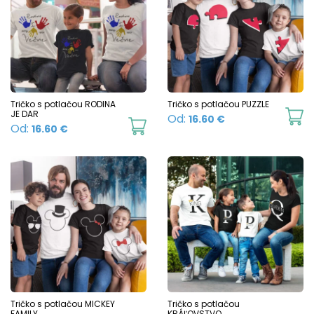
variants.
T
The
o
options
m
may
b
be
c
chosen
Tričko s potlačou RODINA
Tričko s potlačou PUZZLE
o
JE DAR
Th
Od:
16.60
€
on
This
Od:
16.60
€
t
p
the
product
p
h
product
has
p
mu
page
multiple
va
variants.
T
The
o
options
m
may
b
be
c
chosen
Tričko s potlačou MICKEY
Tričko s potlačou
o
FAMILY
KRÁĽOVSTVO