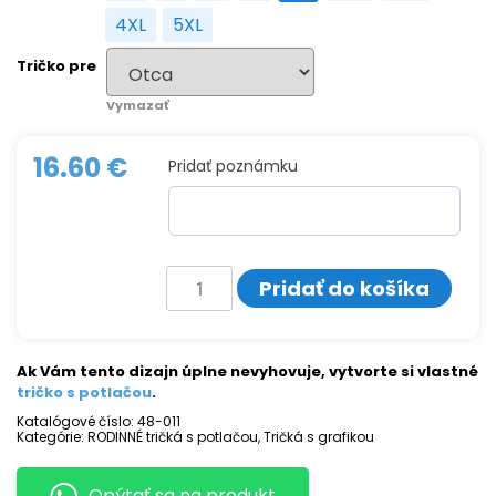
4XL
5XL
4XL
5XL
Tričko pre
Vymazať
16.60
€
Pridať poznámku
množstvo
Pridať do košíka
Tričko
s
potlačou
PRAVIDLÁ
RODINY
Ak Vám tento dizajn úplne nevyhovuje, vytvorte si vlastné
tričko s potlačou
.
Katalógové číslo:
48-011
Kategórie:
RODINNÉ tričká s potlačou
,
Tričká s grafikou
Opýtať sa na produkt