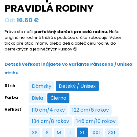
PRAVIDLÁ RODINY
Od:
16.60
€
Práve ste našli
perfektný darček pre celú rodinu.
Naše
originálne rodinné tričká s potlačou určite zabodujú! Vyber
tričko pre otca, mamu alebo deti a obleč celú rodinu do
perfektných a jedinečných kúskov 🙂
Detské veľkosti nájdete vo variante Pánskeho / Unisex
strihu.
Strih
Dámsky
Detský / Unisex
Dámsky
Detský / Unisex
Farba
Biela
Čierna
Biela
Čierna
Veľkosť
110 cm/4 roky
122 cm/6 rokov
110 cm/4 roky
122 cm/6 rokov
134 cm/8 rokov
146 cm/10 rokov
134 cm/8 rokov
146 cm/10 rokov
XS
S
M
L
XL
XXL
3XL
XS
S
M
L
XL
XXL
3XL