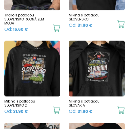
be
b
chosen
c
Tričko s potlačou
Mikina s potlačou
SLOVENSKO RODNÁ ZEM
SLOVENSKO
on
o
MOJA
Th
Od:
31.90
€
This
Od:
15.60
€
the
t
p
product
product
p
h
has
page
p
mu
multiple
va
variants.
T
The
o
options
m
may
b
be
c
chosen
Mikina s potlačou
Mikina s potlačou
o
SLOVENSKO 2
SLOVAKIA
on
This
Th
Od:
Od:
31.90
€
31.90
€
t
the
product
p
p
product
has
h
p