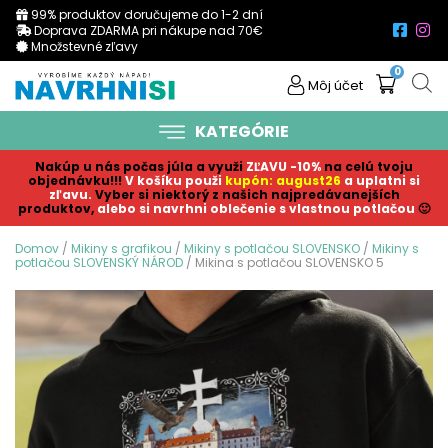
99% produktov doručujeme do 1-2 dní
Doprava ZDARMA pri nákupe nad 70€
Množstevné zľavy
0
Môj účet
KATEGÓRIE
Nakúp u nás počas júla a využi
ZĽAVU -10%
na celú tvoju
objednávku!!!
V košíku p
ouži
kupón: august26
a uplatni si
zľavu.
Vyber si niektorý z našich najpredávanejších
produktov,
alebo si navrhni oblečenie s vlastnou potlačou
🙂
Domov
/
Mikiny s grafikou
/
Mikiny s potlačou SLOVENSKO
/
Mikiny s
potlačou SLOVENSKÝ NÁROD
/ Mikina s potlačou SLOVENSKO 5