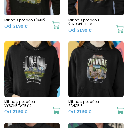
on
o
the
t
product
p
Mikina s potlačou ŠARIŠ
Mikina s potlačou
This
ŠTRBSKÉ PLESO
Od:
31.90
€
page
p
Th
Od:
31.90
€
product
p
has
h
multiple
mu
variants.
va
The
T
options
o
may
m
be
b
chosen
c
Mikina s potlačou
Mikina s potlačou
on
VYSOKÉ TATRY 2
ZÁHORIE
o
This
Th
Od:
Od:
31.90
€
31.90
€
the
t
product
p
product
p
has
h