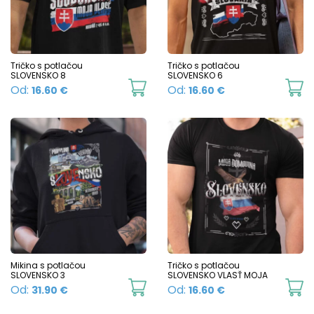
options
o
may
m
be
b
chosen
c
Tričko s potlačou
Tričko s potlačou
SLOVENSKO 8
SLOVENSKO 6
on
o
This
Th
Od:
Od:
16.60
€
16.60
€
the
t
product
p
product
p
has
h
page
p
multiple
mu
variants.
va
The
T
options
o
may
m
be
b
chosen
c
Mikina s potlačou
Tričko s potlačou
SLOVENSKO 3
SLOVENSKO VLASŤ MOJA
on
o
This
Th
Od:
Od:
31.90
€
16.60
€
the
t
product
p