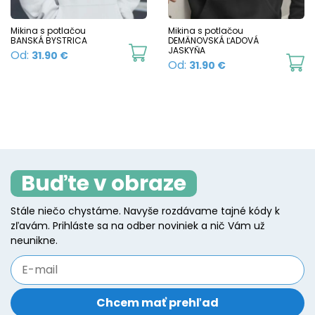
be
c
chosen
Mikina s potlačou
Mikina s potlačou
o
BANSKÁ BYSTRICA
DEMÄNOVSKÁ ĽADOVÁ
on
This
JASKYŇA
Od:
31.90
€
t
Th
Od:
31.90
€
the
product
p
p
product
has
p
h
page
multiple
mu
variants.
va
The
T
options
Buďte v obraze
o
may
m
be
Stále niečo chystáme. Navyše rozdávame tajné kódy k
b
zľavám. Prihláste sa na odber noviniek a nič Vám už
chosen
c
neunikne.
on
o
the
t
product
p
page