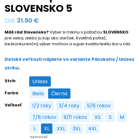
SLOVENSKO 5
Od:
31.90
€
Máš rád Slovensko?
Vyber si mikinu s potlačou
SLOVENSKO
pre seba, alebo ju kúp ako darček. Kvalitná potlač,
bezkonkurenčný výber motívov a super kvalita textilu iba u nás.
Detské veľkosti nájdete vo variante Pánskeho / Unisex
strihu.
Strih
Unisex
Unisex
Farba
Biela
Čierna
Biela
Čierna
Veľkosť
1/2 roky
3/4 roky
5/6 rokov
1/2 roky
3/4 roky
5/6 rokov
7/8 rokov
9/11 rokov
XS
S
M
7/8 rokov
9/11 rokov
XS
S
M
L
XL
XXL
3XL
4XL
L
XL
XXL
3XL
4XL
Vymazať