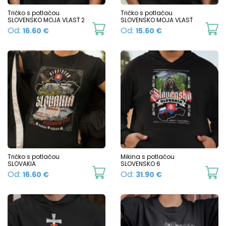
chosen
c
Tričko s potlačou
Tričko s potlačou
SLOVENSKO MOJA VLASŤ 2
SLOVENSKO MOJA VLASŤ
on
o
This
Th
Od:
Od:
16.60
€
15.60
€
the
t
product
p
product
p
has
h
page
p
multiple
mu
variants.
va
The
T
options
o
may
m
be
b
chosen
c
Tričko s potlačou
Mikina s potlačou
SLOVAKIA
SLOVENSKO 6
on
o
This
Th
Od:
Od:
16.60
€
31.90
€
the
t
product
p
product
p
has
h
page
p
multiple
mu