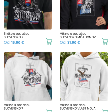
Tričko s potlačou
Mikina s potlačou
SLOVENSKO 7
SLOVENSKO MÔJ DOMOV
This
Th
Od:
Od:
16.60
€
31.90
€
product
p
has
h
multiple
mu
variants.
va
The
T
options
o
may
m
be
b
chosen
c
Mikina s potlačou
Mikina s potlačou
SLOVENSKO 7
SLOVENSKO VLASŤ MOJA
on
o