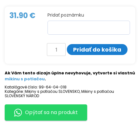
31.90
€
Pridať poznámku
množstvo
Pridať do košíka
Mikina
s
potlačou
SLOVENSKO
5
Ak Vám tento dizajn úplne nevyhovuje, vytvorte si vlastnú
mikinu s potlačou
.
Katalógové číslo:
99-64-04-018
Kategórie:
Mikiny s potlačou SLOVENSKO
,
Mikiny s potlačou
SLOVENSKÝ NÁROD
Opýtať sa na produkt