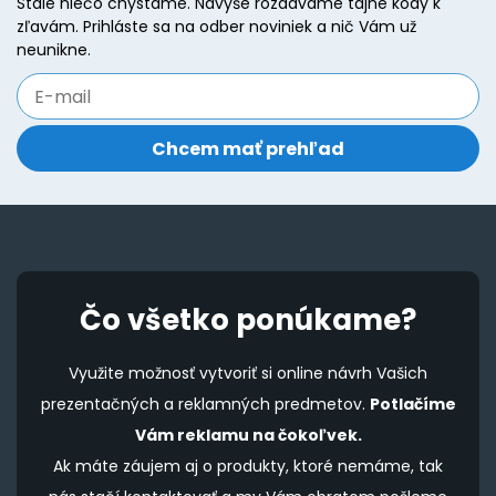
Stále niečo chystáme. Navyše rozdávame tajné kódy k
be
zľavám. Prihláste sa na odber noviniek a nič Vám už
chosen
neunikne.
on
the
product
page
Čo všetko ponúkame?
Využite možnosť vytvoriť si online návrh Vašich
prezentačných a reklamných predmetov.
Potlačíme
Vám reklamu na čokoľvek.
Ak máte záujem aj o produkty, ktoré nemáme, tak