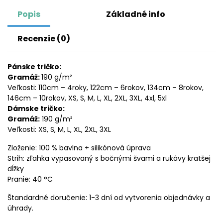
Popis
Základné info
Recenzie (0)
Pánske tričko:
Gramáž:
190 g/m²
Veľkosti: 110cm – 4roky, 122cm – 6rokov, 134cm – 8rokov,
146cm – 10rokov, XS, S, M, L, XL, 2XL, 3XL, 4xl, 5xl
Dámske tričko:
Gramáž:
190 g/m²
Veľkosti: XS, S, M, L, XL, 2XL, 3XL
Zloženie: 100 % bavlna + silikónová úprava
Strih: zľahka vypasovaný s bočnými švami a rukávy kratšej
dĺžky
Pranie: 40 °C
Štandardné doručenie: 1-3 dní od vytvorenia objednávky a
úhrady.