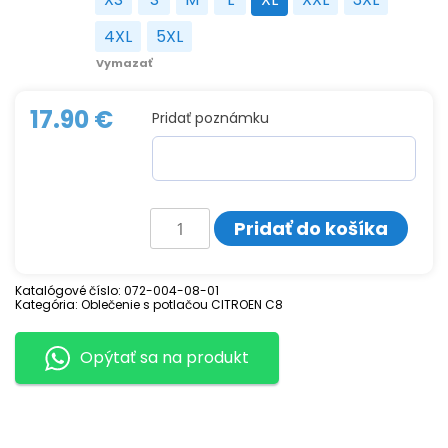
XS
S
M
L
XL
XXL
3XL
4XL
5XL
4XL
5XL
Vymazať
17.90
€
Pridať poznámku
množstvo
Pridať do košíka
Tričko
s
potlačou
CITROEN
Katalógové číslo:
072-004-08-01
C8
Kategória:
Oblečenie s potlačou CITROEN C8
G1
Opýtať sa na produkt