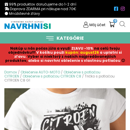
99% produktov doručujeme do 1-2 dní
Doprava ZDARMA pri nákupe nad 70€
Množstevné zľavy
0
Môj účet
KATEGÓRIE
Nakúp u nás počas júla a využi
ZĽAVU -10%
na celú tvoju
objednávku!!!
V košíku p
ouži
kupón: august26
a uplatni si
zľavu.
Vyber si niektorý z našich najpredávanejších
produktov,
alebo si navrhni oblečenie s vlastnou potlačou
🙂
Domov
/
Oblečenie AUTO-MOTO
/
Oblečenie s potlačou
CITROEN
/
Oblečenie s potlačou CITROEN C8
/ Tričko s potlačou
CITROEN C8 G1