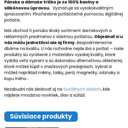
Pánske a dámske tričko je zo 100% bavlny a
silikónovou úpravou.
Vyznačuje sa vysokokvalitným
spracovaním. Plnofarebne potlačiteľné pomocou digitálnej
potlače.
Náš obchod ti ponúka široký sortiment darčekových a
reklamných predmetov s vlastnou potlačou.
Objednať si u
nás môžu jednotlivci ale aj firmy.
Bezpodmienečne
dbáme na kvalitu. U nás rozhodne nejde iba o potlač – naše
produkty sú vyrobené z materiálov vysokej kvality, ktoré
vydržia veľa vypraní a sú dokonalou alternatívou oblečenia,
ktoré môžeš kúpiť v značkových predajniach. Vybrať si
môžeš napríklad mikiny, tašky, perá, magnetky, odznaky a
kopu iného…
Nezabudni nás sledovať aj na
Sociálnych sieťach
, kde
nájdete množstvo noviniek, zliav a súťaží.
Súvisiace produkty