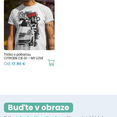
Tričko s potlačou
CITROEN C8 G1 – MY LOVE
This
Od:
17.90
€
product
has
multiple
variants.
The
Buďte v obraze
options
may