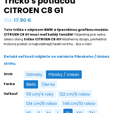
Tričko s potlačou
CITROEN C8 G1
Od:
17.90
€
Toto tričko s nápisom BMW a špeciálnou grafikou modelu
CITROEN C8 G1 musí mať každý fanúšik!
Objednaj pre seba
alebo daruj
tričko CITROEN C8 G1!
Nádherný dizajn, perfektná
trvácna potlač a najkvalitnejší textil na trhu… Iba u nás!
Detské veľkosti nájdete vo variante Pánskeho / Unisex
strihu.
Strih
Dámsky
Pánsky / Unisex
Dámsky
Pánsky / Unisex
Farba
Biela
Čierna
Biela
Čierna
Veľkosť
110 cm/4 roky
122 cm/6 rokov
110 cm/4 roky
122 cm/6 rokov
134 cm/8 rokov
146 cm/10 rokov
134 cm/8 rokov
146 cm/10 rokov
XS
S
M
L
XL
XXL
3XL