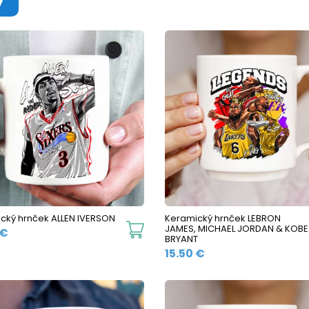
cký hrnček ALLEN IVERSON
Keramický hrnček LEBRON
This
JAMES, MICHAEL JORDAN & KOBE
€
BRYANT
product
15.50
€
has
multiple
variants.