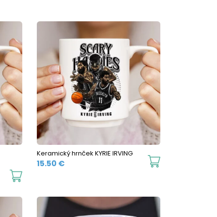
Keramický hrnček KYRIE IRVING
This
15.50
€
product
This
has
product
multiple
has
variants.
multiple