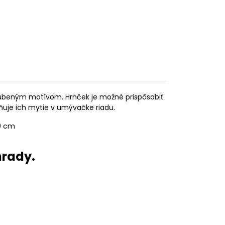
bľúbeným motívom. Hrnček je možné prispôsobiť
ňuje ich mytie v umývačke riadu.
10 cm
hrady.