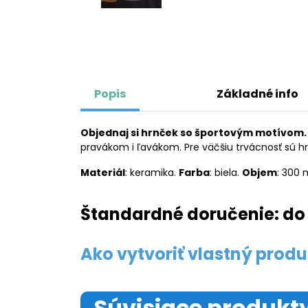
Popis
Základné info
Objednaj si hrnček so športovým motívom.
pravákom i ľavákom. Pre väčšiu trvácnosť sú h
Materiál
: keramika.
Farba
: biela.
Objem
: 300 
Štandardné doručenie: do 
Ako vytvoriť vlastný produ
Súvisiace produkt