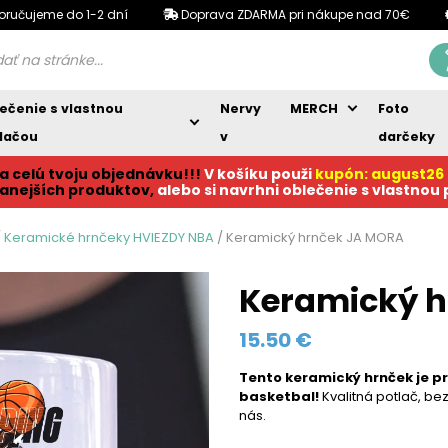
oručujeme do 1-2 dní
Doprava ZDARMA pri nákupe nad 70€
ečenie s vlastnou
Nervy
MERCH
Foto
lačou
v
darčeky
a celú tvoju objednávku!!!
V košíku p
ouži
kupón: august26
anejších produktov,
alebo si navrhni oblečenie s vlastnou
/
Keramické hrnčeky HVIEZDY NBA
/ Keramický hrnček JA MORA
Keramický 
15.50
€
Tento keramický hrnček
je p
basketbal!
Kvalitná potlač, be
nás.