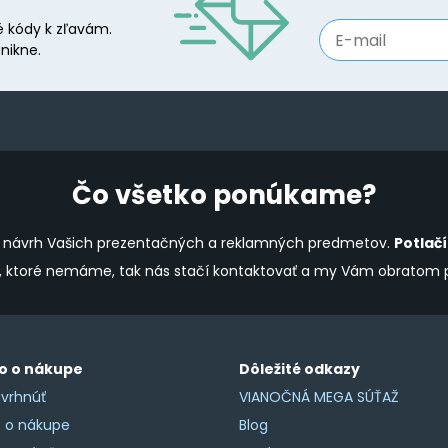
may
 kódy k zľavám.
be
nikne.
chosen
on
the
product
page
Čo všetko ponúkame?
ine návrh Vašich prezentačných a reklamných predmetov.
Potlač
y, ktoré nemáme, tak nás stačí kontaktovať a my Vám obratom
o o nákupe
Dôležité odkazy
vrhnúť
VIANOČNÁ MEGA SÚŤAŽ
o o nákupe
Blog