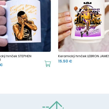
The
options
may
be
chosen
on
the
product
cký hrnček STEPHEN
Keramický hrnček LEBRON JAME
1
page
15.50
€
This
€
product
has
multiple
variants.
The
options