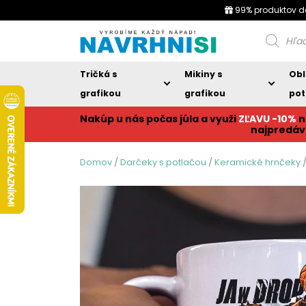
99% produktov d
Products
search
Tričká s
Mikiny s
Obl
grafikou
grafikou
pot
Nakúp u nás počas júla a využi
ZĽAVU -10%
n
najpredáv
Domov
/
Darčeky s potlačou
/
Keramické hrnčeky