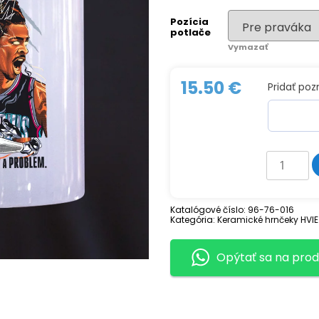
Pozícia
potlače
Vymazať
15.50
€
Pridať po
množstv
Keramick
hrnček
JA
MORA
Katalógové číslo:
96-76-016
Kategória:
Keramické hrnčeky HVI
Opýtať sa na prod