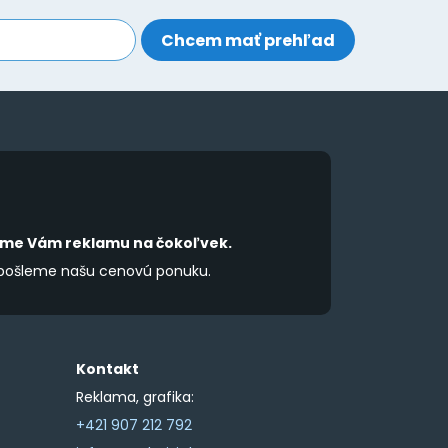
may
be
be
chosen
chosen
on
on
the
the
product
product
page
page
íme Vám reklamu na čokoľvek.
 pošleme našu cenovú ponuku.
Kontakt
Reklama, grafika:
+421 907 212 792