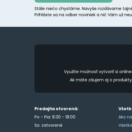
may
Stále niečo chystáme. Navyše rozdávame tajné
be
Prihláste sa na odber noviniek a nič Vám už neu
chosen
on
the
product
page
Využite možnosť vytvoriť si onl
Ak máte záujem aj o produkt
Predajňa otvorená:
Všetk
Po - Pia: 8:30 - 18:00
Ako na
So: zatvorené
Všetk