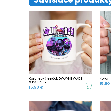
Keramický hrnček DWAYNE WADE
Kerami
& PAT RILEY
15.50
This
15.50
€
product
has
multiple