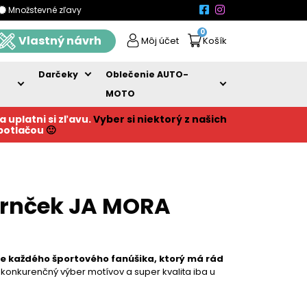
Množstevné zľavy
0
Vlastný návrh
Môj účet
Košík
Darčeky
Oblečenie AUTO-
MOTO
a uplatni si zľavu.
Vyber si niektorý z našich
 potlačou
🙂
hrnček JA MORA
re každého športového fanúšika, ktorý má rád
zkonkurenčný výber motívov a super kvalita iba u