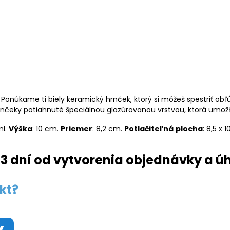
Ponúkame ti biely keramický hrnček, ktorý si môžeš spestriť o
rnčeky potiahnuté špeciálnou glazúrovanou vrstvou, ktorá umož
ml.
Výška
: 10 cm.
Priemer
: 8,2 cm.
Potlačiteľná
plocha
: 8,5 x 
3 dní od vytvorenia objednávky a ú
kt?
y