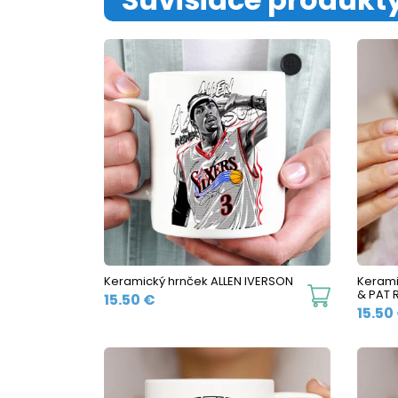
Keramický hrnček ALLEN IVERSON
Keram
This
& PAT R
15.50
€
15.50
product
has
multiple
variants.