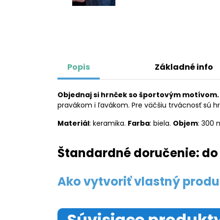
Popis
Základné info
Objednaj si hrnček so športovým motívom.
pravákom i ľavákom. Pre väčšiu trvácnosť sú h
Materiál
: keramika.
Farba
: biela.
Objem
: 300 
Štandardné doručenie: do 
Ako vytvoriť vlastný produ
Súvisiace produkt