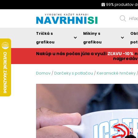
99% produktov d
Products
search
Tričká s
Mikiny s
Obl
grafikou
grafikou
pot
Nakúp u nás počas júla a využi
ZĽAVU -10%
n
najpredáv
Domov
/
Darčeky s potlačou
/
Keramické hrnčeky