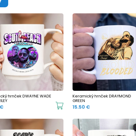
ický hrnček DWAYNE WADE
Keramický hrnček DRAYMOND
ILEY
GREEN
This
€
15.50
€
product
has
multiple