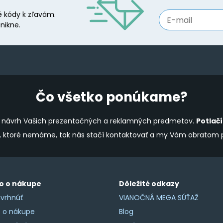
be
 kódy k zľavám.
chosen
nikne.
on
the
product
page
Čo všetko ponúkame?
ine návrh Vašich prezentačných a reklamných predmetov.
Potlač
y, ktoré nemáme, tak nás stačí kontaktovať a my Vám obratom
o o nákupe
Dôležité odkazy
vrhnúť
VIANOČNÁ MEGA SÚŤAŽ
o o nákupe
Blog