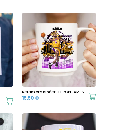
Keramický hrnček LEBRON JAMES
This
15.50
€
This
product
product
has
has
multiple
multiple
variants.