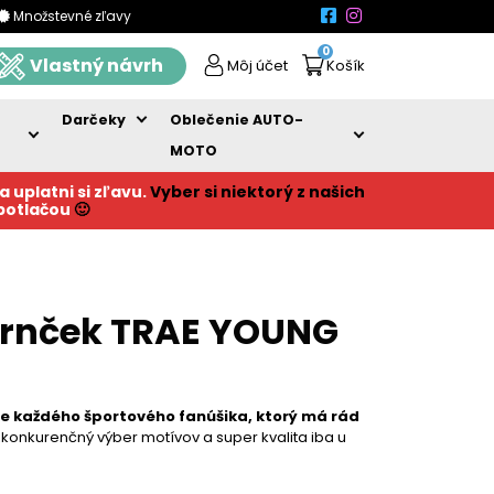
Množstevné zľavy
0
Vlastný návrh
Môj účet
Košík
Darčeky
Oblečenie AUTO-
MOTO
a uplatni si zľavu.
Vyber si niektorý z našich
 potlačou
🙂
hrnček TRAE YOUNG
re každého športového fanúšika, ktorý má rád
zkonkurenčný výber motívov a super kvalita iba u