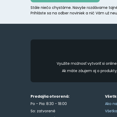
may
Stále niečo chystáme. Navyše rozdávame tajné
be
Prihláste sa na odber noviniek a nič Vám už neu
chosen
on
the
product
page
Využite možnosť vytvoriť si onl
Ak máte záujem aj o produkt
Predajňa otvorená:
Všetk
Po - Pia: 8:30 - 18:00
Ako na
So: zatvorené
Všetk