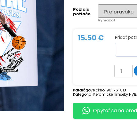
Pozícia
potlače
Vymazať
15.50
€
Pridať po
množstv
Keramick
hrnček
TRAE
YOUNG
Katalógové číslo:
96-76-013
Kategória:
Keramické hrnčeky HVI
Opýtať sa na prod