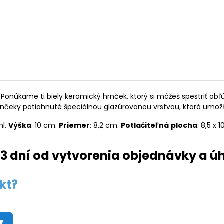
Ponúkame ti biely keramický hrnček, ktorý si môžeš spestriť o
rnčeky potiahnuté špeciálnou glazúrovanou vrstvou, ktorá umož
ml.
Výška
: 10 cm.
Priemer
: 8,2 cm.
Potlačiteľná
plocha
: 8,5 x 
3 dní od vytvorenia objednávky a ú
kt?
y