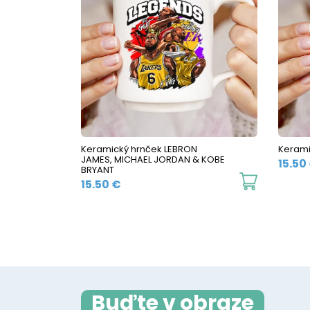
The
options
may
be
chosen
on
the
Keramický hrnček LEBRON
Kerami
product
JAMES, MICHAEL JORDAN & KOBE
15.50
BRYANT
page
This
15.50
€
product
has
multiple
variants.
The
Buďte v obraze
options