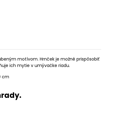
bľúbeným motívom. Hrnček je možné prispôsobiť
ňuje ich mytie v umývačke riadu.
10 cm
hrady.