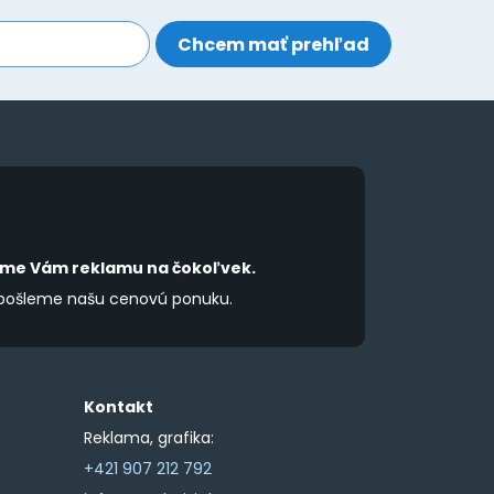
be
be
chosen
chosen
on
on
the
the
product
product
page
page
íme Vám reklamu na čokoľvek.
 pošleme našu cenovú ponuku.
Kontakt
Reklama, grafika:
+421 907 212 792