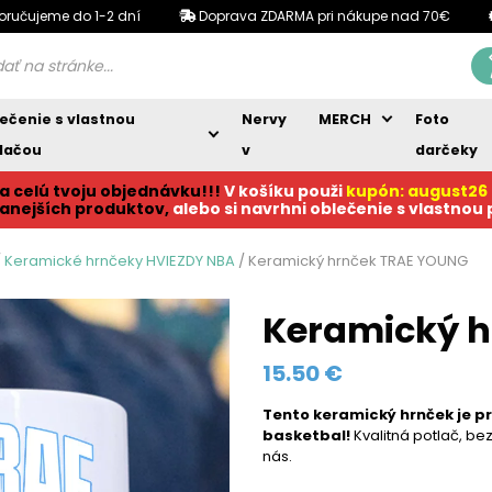
oručujeme do 1-2 dní
Doprava ZDARMA pri nákupe nad 70€
ečenie s vlastnou
Nervy
MERCH
Foto
lačou
v
darčeky
a celú tvoju objednávku!!!
V košíku p
ouži
kupón: august26
anejších produktov,
alebo si navrhni oblečenie s vlastnou
/
Keramické hrnčeky HVIEZDY NBA
/ Keramický hrnček TRAE YOUNG
Keramický 
15.50
€
Tento keramický hrnček
je p
basketbal!
Kvalitná potlač, be
nás.