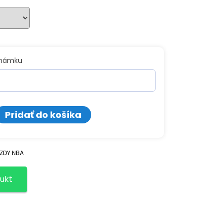
známku
o
Pridať do košíka
ý
EZDY NBA
ukt