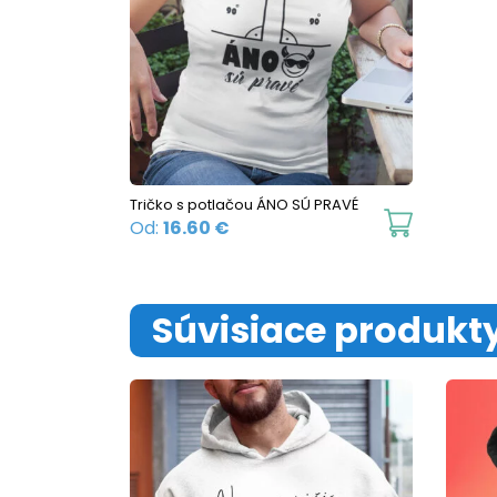
Tričko s potlačou ÁNO SÚ PRAVÉ
This
Od:
16.60
€
product
has
multiple
Súvisiace produkt
variants.
The
options
may
be