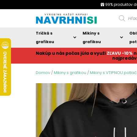
99% produktov d
Products
search
Tričká s
Mikiny s
Obl
grafikou
grafikou
pot
Nakúp u nás počas júla a využi
ZĽAVU -10%
n
najpredáv
Domov
/
Mikiny s grafikou
/
Mikiny s VTIPNOU potla