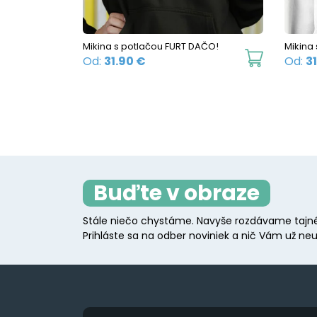
on
the
Mikina s potlačou FURT DAČO!
Mikina
product
This
Od:
31.90
€
Od:
3
page
product
has
multiple
variants.
The
options
Buďte v obraze
may
be
Stále niečo chystáme. Navyše rozdávame tajné
chosen
Prihláste sa na odber noviniek a nič Vám už neu
on
the
product
page