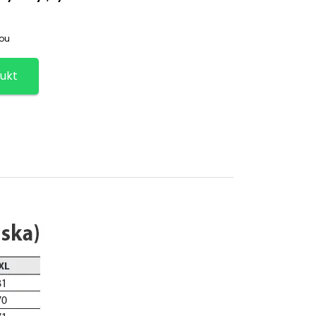
čou
ukt