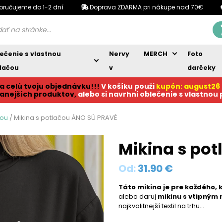
oručujeme do 1-2 dní
Doprava ZDARMA pri nákupe nad 70€
ečenie s vlastnou
Nervy
MERCH
Foto
lačou
v
darčeky
a celú tvoju objednávku!!!
V košíku p
ouži
kupón: august26
anejších produktov,
alebo si navrhni oblečenie s vlastnou
čou
/ Mikina s potlačou ÁNO SÚ PRAVÉ
Mikina s po
Od:
31.90
€
Táto mikina je pre každého, 
alebo daruj
mikinu s vtipným
najkvalitnejší textil na trhu…