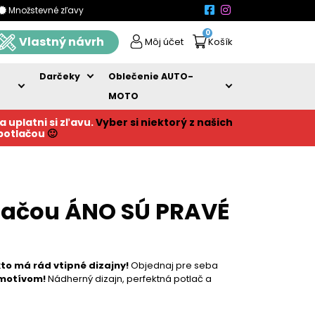
Množstevné zľavy
0
Vlastný návrh
Môj účet
Košík
Darčeky
Oblečenie AUTO-
MOTO
a uplatni si zľavu.
Vyber si niektorý z našich
 potlačou
🙂
tlačou ÁNO SÚ PRAVÉ
kto má rád vtipné dizajny!
Objednaj pre seba
 motívom!
Nádherný dizajn, perfektná potlač a