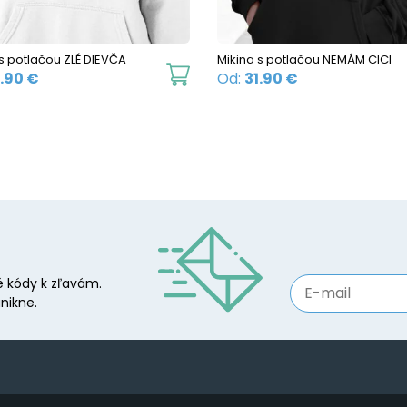
on
the
 s potlačou ZLÉ DIEVČA
Mikina s potlačou NEMÁM CICI
product
This
1.90
€
Od:
31.90
€
page
product
has
multiple
variants.
The
options
may
be
 kódy k zľavám.
chosen
nikne.
on
the
product
page