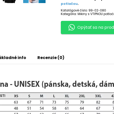
PRAVÉ
potlačou
.
Katalógové číslo:
99-02-080
Kategória:
Mikiny s VTIPNOU potla
Opýtať sa na prod
ákladné info
Recenzie (0)