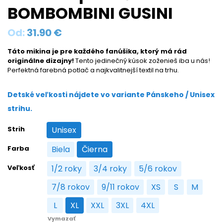
BOMBOMBINI GUSINI
Od:
31.90
€
Táto mikina je pre každého fanúšika, ktorý má rád
originálne dizajny!
Tento jedinečný kúsok zoženieš iba u nás!
Perfektná farebná potlač a najkvalitnejší textil na trhu.
Detské veľkosti nájdete vo variante Pánskeho / Unisex
strihu.
Strih
Unisex
Unisex
Farba
Biela
Čierna
Biela
Čierna
Veľkosť
1/2 roky
3/4 roky
5/6 rokov
1/2 roky
3/4 roky
5/6 rokov
7/8 rokov
9/11 rokov
XS
S
M
7/8 rokov
9/11 rokov
XS
S
M
L
XL
XXL
3XL
4XL
L
XL
XXL
3XL
4XL
Vymazať