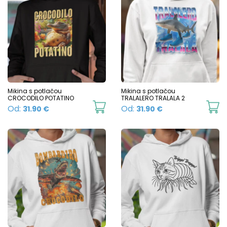
multiple
va
variants.
T
The
o
options
m
may
b
be
c
chosen
Mikina s potlačou
Mikina s potlačou
o
CROCODILO POTATINO
TRALALERO TRALALA 2
on
This
Th
Od:
Od:
31.90
€
31.90
€
t
the
product
p
p
product
has
h
p
page
multiple
mu
variants.
va
The
T
options
o
may
m
be
b