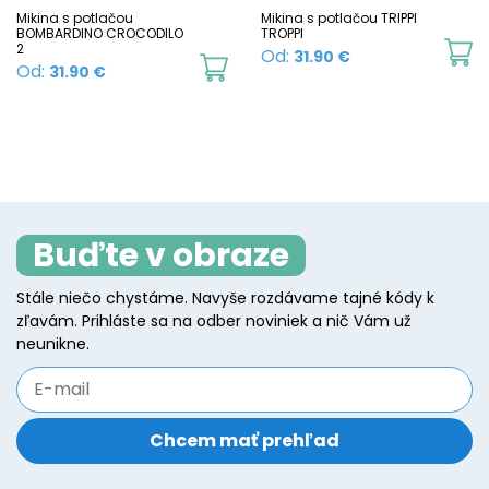
chosen
c
Mikina s potlačou
Mikina s potlačou TRIPPI
BOMBARDINO CROCODILO
TROPPI
on
o
2
Th
Od:
31.90
€
This
Od:
31.90
€
the
t
p
product
product
p
h
has
page
p
mu
multiple
va
variants.
T
The
o
Buďte v obraze
options
m
may
b
Stále niečo chystáme. Navyše rozdávame tajné kódy k
be
zľavám. Prihláste sa na odber noviniek a nič Vám už
c
chosen
neunikne.
o
on
t
the
p
product
p
page