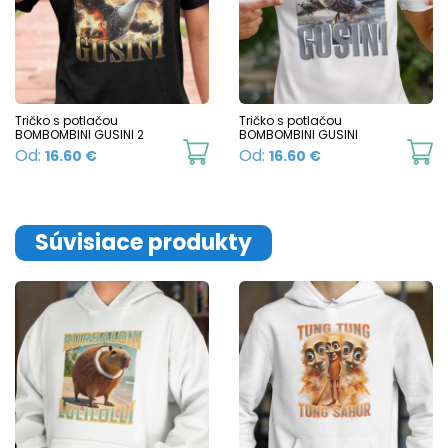
Tričko s potlačou
Tričko s potlačou
BOMBOMBINI GUSINI 2
BOMBOMBINI GUSINI
This
Th
Od:
Od:
16.60
€
16.60
€
product
p
has
h
multiple
mu
Súvisiace produkty
variants.
va
The
T
options
o
may
m
be
b
chosen
c
on
o