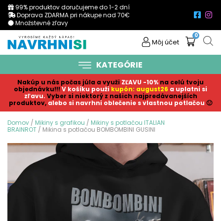
99% produktov doručujeme do 1-2 dní
Doprava ZDARMA pri nákupe nad 70€
Množstevné zľavy
0
Môj účet
KATEGÓRIE
Nakúp u nás počas júla a využi
ZĽAVU -10%
na celú tvoju
objednávku!!!
V košíku p
ouži
kupón: august26
a uplatni si
zľavu.
Vyber si niektorý z našich najpredávanejších
produktov,
alebo si navrhni oblečenie s vlastnou potlačou
🙂
Domov
/
Mikiny s grafikou
/
Mikiny s potlačou ITALIAN
BRAINROT
/ Mikina s potlačou BOMBOMBINI GUSINI