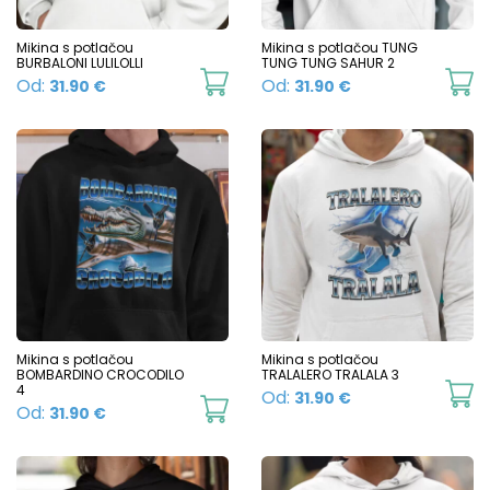
the
t
product
p
Mikina s potlačou
Mikina s potlačou TUNG
BURBALONI LULILOLLI
TUNG TUNG SAHUR 2
page
p
This
Th
Od:
Od:
31.90
€
31.90
€
product
p
has
h
multiple
mu
variants.
va
The
T
options
o
may
m
be
b
chosen
c
Mikina s potlačou
Mikina s potlačou
BOMBARDINO CROCODILO
TRALALERO TRALALA 3
on
o
4
Th
Od:
31.90
€
This
Od:
31.90
€
the
t
p
product
product
p
h
has
page
p
mu