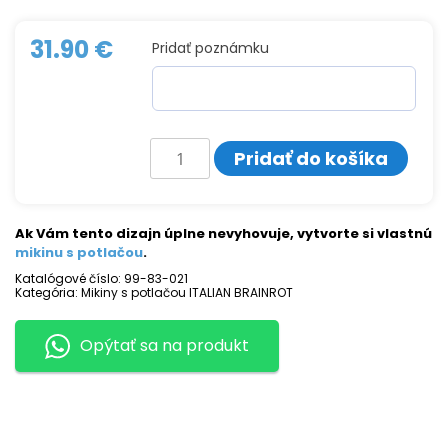
31.90
€
Pridať poznámku
množstvo
Pridať do košíka
Mikina
s
potlačou
BOMBOMBINI
GUSINI
Ak Vám tento dizajn úplne nevyhovuje, vytvorte si vlastnú
mikinu s potlačou
.
Katalógové číslo:
99-83-021
Kategória:
Mikiny s potlačou ITALIAN BRAINROT
Opýtať sa na produkt