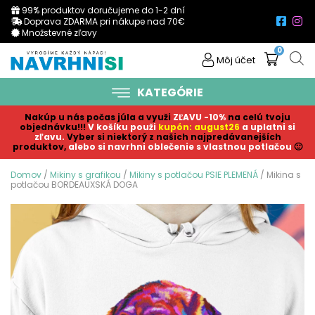
99% produktov doručujeme do 1-2 dní
Doprava ZDARMA pri nákupe nad 70€
Množstevné zľavy
0
Môj účet
KATEGÓRIE
Nakúp u nás počas júla a využi
ZĽAVU -10%
na celú tvoju
objednávku!!!
V košíku p
ouži
kupón: august26
a uplatni si
zľavu.
Vyber si niektorý z našich najpredávanejších
produktov,
alebo si navrhni oblečenie s vlastnou potlačou
🙂
Domov
/
Mikiny s grafikou
/
Mikiny s potlačou PSIE PLEMENÁ
/ Mikina s
potlačou BORDEAUXSKÁ DOGA