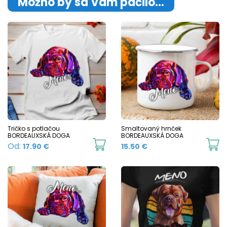
Možno by sa Vám páčilo…
Tričko s potlačou
Smaltovaný hrnček
BORDEAUXSKÁ DOGA
BORDEAUXSKÁ DOGA
This
Th
Od:
17.90
€
15.50
€
product
p
has
h
multiple
mu
variants.
va
The
T