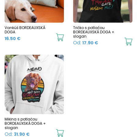
options
o
may
m
be
b
chosen
c
Vankúš BORDEAUXSKÁ
Tričko s potlačou
DOGA
BORDEAUXSKÁ DOGA +
on
o
slogan
16.50
€
Th
Od:
17.90
€
the
t
p
product
p
h
page
p
mu
va
T
o
m
b
c
Mikina s potlačou
BORDEAUXSKÁ DOGA +
o
slogan
This
Od:
31.90
€
t