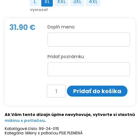
L
XL
XXL
3XL
4XL
L
XL
XXL
3XL
4XL
Vymazať
31.90
€
Doplň meno:
Pridať poznámku
množstvo
Pridať do košíka
Mikina
s
potlačou
BORDEAUXSKÁ
DOGA
Ak Vám tento dizajn úplne nevyhovuje, vytvorte si vlastnú
mikinu s potlačou
.
Katalógové číslo:
99-24-015
Kategória:
Mikiny s potlačou PSIE PLEMENÁ