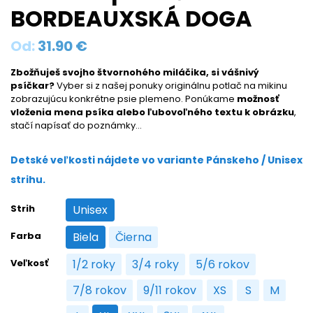
BORDEAUXSKÁ DOGA
Od:
31.90
€
Zbožňuješ svojho štvornohého miláčika, si vášnivý
psíčkar?
Vyber si z našej ponuky originálnu potlač na mikinu
zobrazujúcu konkrétne psie plemeno. Ponúkame
možnosť
vloženia mena psíka alebo ľubovoľného textu k obrázku
,
stačí napísať do poznámky…
Detské veľkosti nájdete vo variante Pánskeho / Unisex
strihu.
Strih
Unisex
Unisex
Farba
Biela
Čierna
Biela
Čierna
Veľkosť
1/2 roky
3/4 roky
5/6 rokov
1/2 roky
3/4 roky
5/6 rokov
7/8 rokov
9/11 rokov
XS
S
M
7/8 rokov
9/11 rokov
XS
S
M