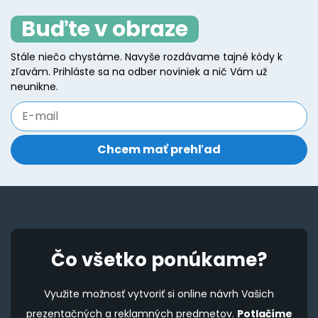
The
o
Buďte v obraze
options
m
may
b
Stále niečo chystáme. Navyše rozdávame tajné kódy k
be
zľavám. Prihláste sa na odber noviniek a nič Vám už
c
chosen
neunikne.
o
on
t
the
p
product
p
page
Čo všetko ponúkame?
Využite možnosť vytvoriť si online návrh Vašich
prezentačných a reklamných predmetov.
Potlačíme