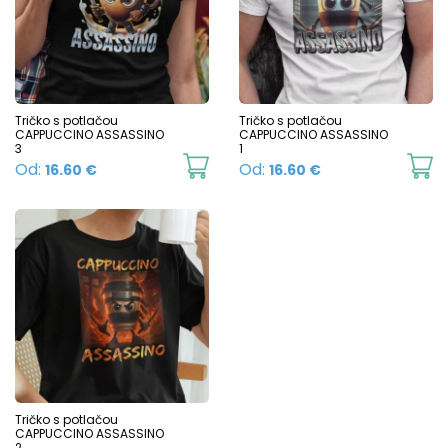
Tričko s potlačou
Tričko s potlačou
CAPPUCCINO ASSASSINO
CAPPUCCINO ASSASSINO
3
1
This
Th
Od:
Od:
16.60
€
16.60
€
product
p
has
h
multiple
mu
variants.
va
The
T
options
o
may
m
be
b
chosen
c
Tričko s potlačou
CAPPUCCINO ASSASSINO
on
o
2