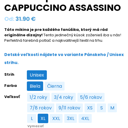
CAPPUCCINO ASSASSINO
Od:
31.90
€
Táto mikina je pre každého fanúšika, ktorý má rád
originálne dizajny!
Tento jedinečný kúsok zoženieš iba u nás!
Perfektná farebná potlač a najkvalitnejší textil na trhu.
Detské veľkosti nájdete vo variante Pánskeho / Unisex
strihu.
Strih
Unisex
Unisex
Farba
Biela
Čierna
Biela
Čierna
Veľkosť
1/2 roky
3/4 roky
5/6 rokov
1/2 roky
3/4 roky
5/6 rokov
7/8 rokov
9/11 rokov
XS
S
M
7/8 rokov
9/11 rokov
XS
S
M
L
XL
XXL
3XL
4XL
L
XL
XXL
3XL
4XL
Vymazať