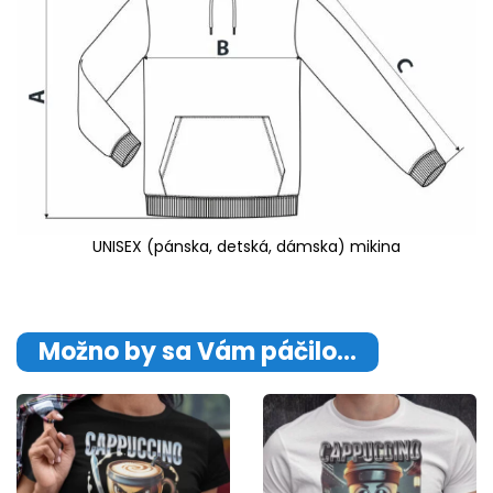
UNISEX (pánska, detská, dámska) mikina
Možno by sa Vám páčilo…