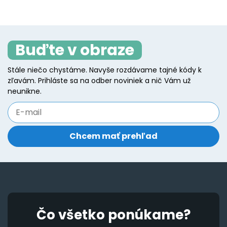
page
multiple
mu
variants.
va
The
T
Buďte v obraze
options
o
may
m
Stále niečo chystáme. Navyše rozdávame tajné kódy k
be
b
zľavám. Prihláste sa na odber noviniek a nič Vám už
chosen
c
neunikne.
on
o
the
t
product
p
page
p
Čo všetko ponúkame?