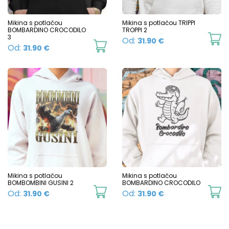
be
b
chosen
c
Mikina s potlačou
Mikina s potlačou TRIPPI
BOMBARDINO CROCODILO
TROPPI 2
on
o
3
Th
Od:
31.90
€
This
Od:
31.90
€
the
t
p
product
product
p
h
has
page
p
mu
multiple
va
variants.
T
The
o
options
m
may
b
be
c
chosen
Mikina s potlačou
Mikina s potlačou
o
BOMBOMBINI GUSINI 2
BOMBARDINO CROCODILO
on
This
Th
Od:
Od:
31.90
€
31.90
€
t
the
product
p
p
product
has
h
p