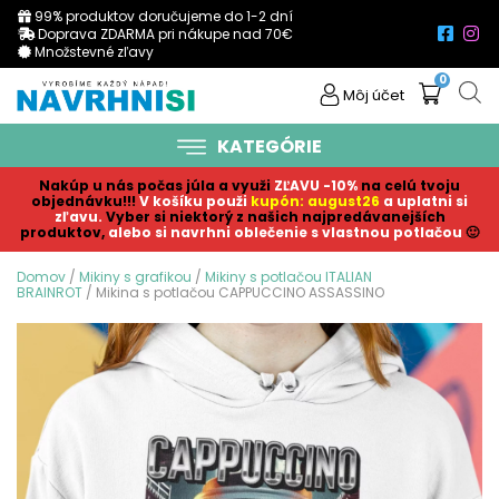
99% produktov doručujeme do 1-2 dní
Doprava ZDARMA pri nákupe nad 70€
Množstevné zľavy
0
Môj účet
KATEGÓRIE
Nakúp u nás počas júla a využi
ZĽAVU -10%
na celú tvoju
objednávku!!!
V košíku p
ouži
kupón: august26
a uplatni si
zľavu.
Vyber si niektorý z našich najpredávanejších
produktov,
alebo si navrhni oblečenie s vlastnou potlačou
🙂
Domov
/
Mikiny s grafikou
/
Mikiny s potlačou ITALIAN
BRAINROT
/ Mikina s potlačou CAPPUCCINO ASSASSINO