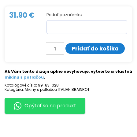
31.90
€
Pridať poznámku
množstvo
Pridať do košíka
Mikina
s
potlačou
CAPPUCCINO
ASSASSINO
Ak Vám tento dizajn úplne nevyhovuje, vytvorte si vlastnú
mikinu s potlačou
.
Katalógové číslo:
99-83-028
Kategória:
Mikiny s potlačou ITALIAN BRAINROT
Opýtať sa na produkt