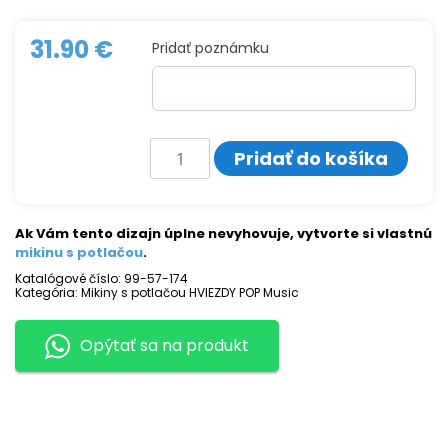
31.90
€
Pridať poznámku
množstvo
Pridať do košíka
Mikina
s
potlačou
DAFT
PUNK
Ak Vám tento dizajn úplne nevyhovuje, vytvorte si vlastnú
mikinu s potlačou
.
Katalógové číslo:
99-57-174
Kategória:
Mikiny s potlačou HVIEZDY POP Music
Opýtať sa na produkt