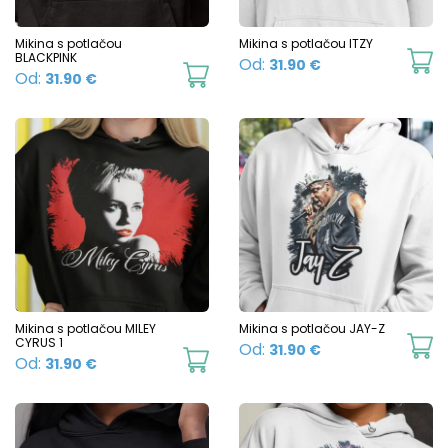
the
product
Mikina s potlačou
Mikina s potlačou ITZY
BLACKPINK
Th
Od:
31.90
€
page
This
Od:
31.90
€
p
product
h
has
mu
multiple
va
variants.
T
The
o
options
m
may
b
be
c
chosen
Mikina s potlačou MILEY
Mikina s potlačou JAY-Z
o
CYRUS 1
Th
Od:
31.90
€
on
This
Od:
31.90
€
t
p
the
product
p
h
product
has
p
mu
page
multiple