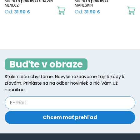
chosen
c
Mikina s potlačou SHAWN
Mikina s potlačou
MENDEZ
MANESKIN
on
o
This
Th
Od:
Od:
31.90
€
31.90
€
the
t
product
p
product
p
has
h
page
p
multiple
mu
variants.
va
The
T
Buďte v obraze
options
o
may
m
Stále niečo chystáme. Navyše rozdávame tajné kódy k
be
b
zľavám. Prihláste sa na odber noviniek a nič Vám už
chosen
c
neunikne.
on
o
the
t
product
p
page
p