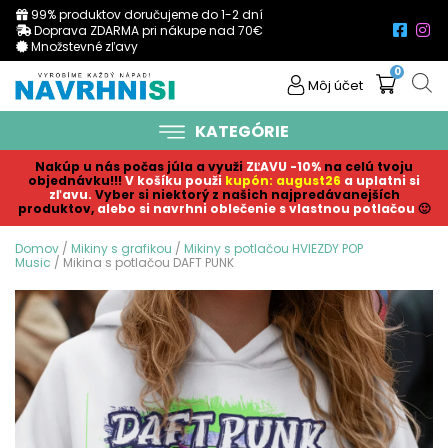
99% produktov doručujeme do 1-2 dní
Doprava ZDARMA pri nákupe nad 70€
Množstevné zľavy
0
Môj účet
KATEGÓRIE
Nakúp u nás počas júla a využi
ZĽAVU -10%
na celú tvoju
objednávku!!!
V košíku p
ouži
kupón: august26
a uplatni si
zľavu.
Vyber si niektorý z našich najpredávanejších
produktov,
alebo si navrhni oblečenie s vlastnou potlačou
🙂
Domov
/
Mikiny s grafikou
/
Mikiny s potlačou HVIEZDY POP
Music
/ Mikina s potlačou DAFT PUNK