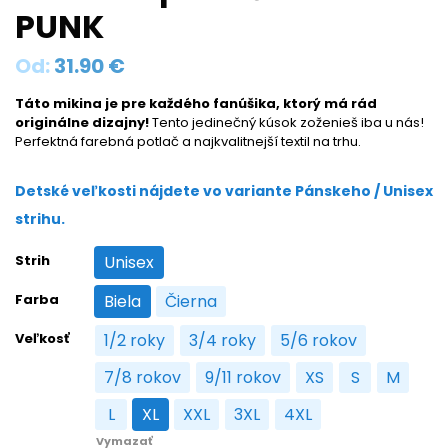
PUNK
Od:
31.90
€
Táto mikina je pre každého fanúšika, ktorý má rád
originálne dizajny!
Tento jedinečný kúsok zoženieš iba u nás!
Perfektná farebná potlač a najkvalitnejší textil na trhu.
Detské veľkosti nájdete vo variante Pánskeho / Unisex
strihu.
Strih
Unisex
Unisex
Farba
Biela
Čierna
Biela
Čierna
Veľkosť
1/2 roky
3/4 roky
5/6 rokov
1/2 roky
3/4 roky
5/6 rokov
7/8 rokov
9/11 rokov
XS
S
M
7/8 rokov
9/11 rokov
XS
S
M
L
XL
XXL
3XL
4XL
L
XL
XXL
3XL
4XL
Vymazať