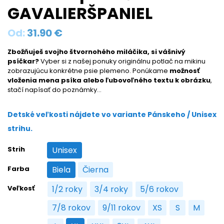
GAVALIERŠPANIEL
Od:
31.90
€
Zbožňuješ svojho štvornohého miláčika, si vášnivý
psíčkar?
Vyber si z našej ponuky originálnu potlač na mikinu
zobrazujúcu konkrétne psie plemeno. Ponúkame
možnosť
vloženia mena psíka alebo ľubovoľného textu k obrázku
,
stačí napísať do poznámky…
Detské veľkosti nájdete vo variante Pánskeho / Unisex
strihu.
Strih
Unisex
Unisex
Farba
Biela
Čierna
Biela
Čierna
Veľkosť
1/2 roky
3/4 roky
5/6 rokov
1/2 roky
3/4 roky
5/6 rokov
7/8 rokov
9/11 rokov
XS
S
M
7/8 rokov
9/11 rokov
XS
S
M