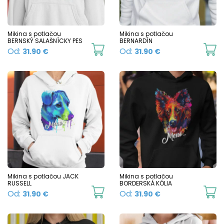
on
the
product
Mikina s potlačou
Mikina s potlačou
BERNSKÝ SALAŠNÍCKY PES
BERNARDÍN
page
This
Th
Od:
Od:
31.90
€
31.90
€
product
p
has
h
multiple
mu
variants.
va
The
T
options
o
may
m
be
b
chosen
c
Mikina s potlačou JACK
Mikina s potlačou
RUSSELL
BORDERSKÁ KÓLIA
on
o
This
Th
Od:
Od:
31.90
€
31.90
€
the
t
product
p
product
p
has
h