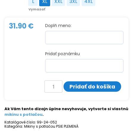
L
XL
XXL
3XL
4XL
L
XL
XXL
3XL
4XL
Vymazať
31.90
€
Doplň meno:
Pridať poznámku
množstvo
Pridať do košíka
Mikina
s
potlačou
GAVALIERŠPANIEL
Ak Vám tento dizajn úplne nevyhovuje, vytvorte si vlastnú
mikinu s potlačou
.
Katalógové číslo:
99-24-052
Kategória:
Mikiny s potlačou PSIE PLEMENÁ