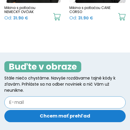
chosen
c
Mikina s potlačou
Mikina s potlačou CANE
NEMECKÝ OVČIAK
CORSO
on
o
This
Th
Od:
Od:
31.90
€
31.90
€
the
t
product
p
product
p
has
h
page
p
multiple
mu
variants.
va
The
T
Buďte v obraze
options
o
may
m
Stále niečo chystáme. Navyše rozdávame tajné kódy k
be
b
zľavám. Prihláste sa na odber noviniek a nič Vám už
chosen
c
neunikne.
on
o
the
t
product
p
page
p