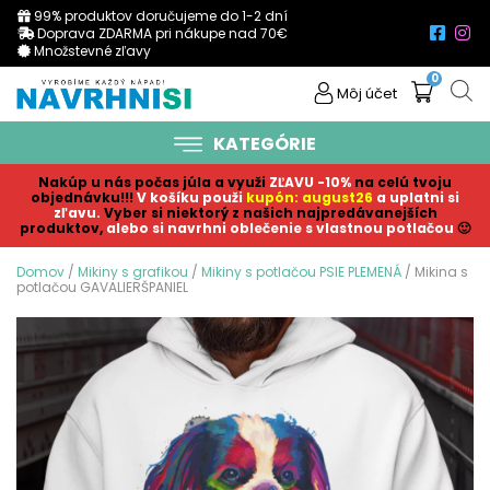
99% produktov doručujeme do 1-2 dní
Doprava ZDARMA pri nákupe nad 70€
Množstevné zľavy
0
Môj účet
KATEGÓRIE
Nakúp u nás počas júla a využi
ZĽAVU -10%
na celú tvoju
objednávku!!!
V košíku p
ouži
kupón: august26
a uplatni si
zľavu.
Vyber si niektorý z našich najpredávanejších
produktov,
alebo si navrhni oblečenie s vlastnou potlačou
🙂
Domov
/
Mikiny s grafikou
/
Mikiny s potlačou PSIE PLEMENÁ
/ Mikina s
potlačou GAVALIERŠPANIEL