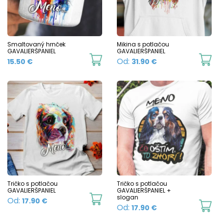
options
may
be
chosen
Smaltovaný hrnček
Mikina s potlačou
GAVALIERŠPANIEL
GAVALIERŠPANIEL
on
This
Th
Od:
15.50
€
31.90
€
the
product
p
product
has
h
page
multiple
mu
variants.
va
The
T
options
o
may
m
be
b
chosen
c
Tričko s potlačou
Tričko s potlačou
GAVALIERŠPANIEL
GAVALIERŠPANIEL +
on
o
This
slogan
Od:
17.90
€
Th
Od:
17.90
€
the
t
product