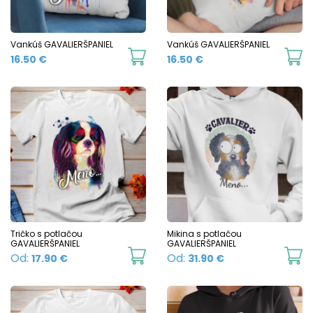
may
m
be
b
chosen
c
Vankúš GAVALIERŠPANIEL
Vankúš GAVALIERŠPANIEL
16.50
€
16.50
€
on
o
the
t
product
p
page
p
Tričko s potlačou
Mikina s potlačou
GAVALIERŠPANIEL
GAVALIERŠPANIEL
This
Th
Od:
Od:
17.90
€
31.90
€
product
p
has
h